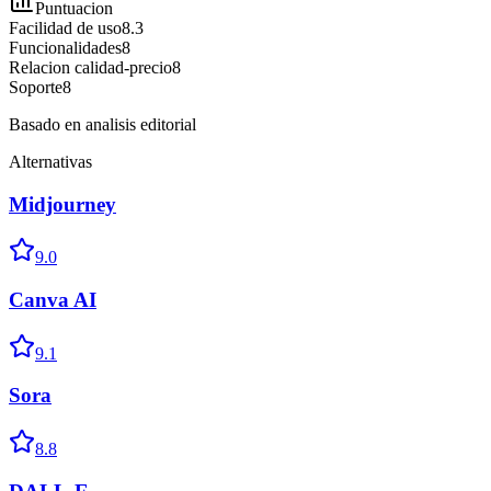
Puntuacion
Facilidad de uso
8.3
Funcionalidades
8
Relacion calidad-precio
8
Soporte
8
Basado en analisis editorial
Alternativas
Midjourney
9.0
Canva AI
9.1
Sora
8.8