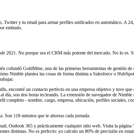
, Twitter y tu email para armar perfiles unificados en automático. A 24
 por embudo.
de 2021. No porque sea el CRM más potente del mercado. No lo es. Si
n cofundó GoldMine, una de las primeras herramientas de gestión de c
cómo Nimble plantea las cosas de forma distinta a Salesforce o HubSpot
rabajar.
dIn, encontré un contacto perfecto en una empresa objetivo y tuve que 
día, son dos horas tecleando. La extensión de navegador de Nimble mat
perfil completo - nombre, cargo, empresa, ubicación, perfiles sociales,
ía. Son 118 minutos que te ahorras cada jornada.
il, Outlook 365 y prácticamente cualquier sitio web. Visita la página 
uentes distintas. No es perfecto: yo calculo un 80% de precisión en e