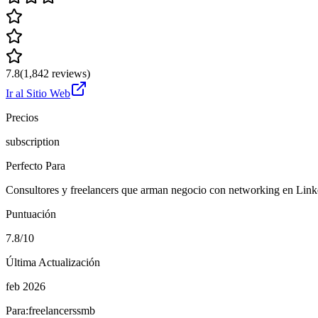
7.8
(
1,842
reviews)
Ir al Sitio Web
Precios
subscription
Perfecto Para
Consultores y freelancers que arman negocio con networking en Linke
Puntuación
7.8/10
Última Actualización
feb 2026
Para:
freelancers
smb