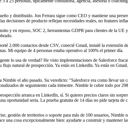
 de 3 a 25 personas, típicamente consultoría, agencia, asesoría o coachi
ueño y distribuido. Jon Ferrara sigue como CEO y mantiene una presenc
as decisiones de producto reflejan necesidades reales, no features infla
ránsito y en reposo, SOC 2, herramientas GDPR para clientes de la UE
obrado.
é 2.000 contactos desde CSV, conecté Gmail, instalé la extensión del 
as. Mi equipo de 4 personas estaba operativo al 100% el primer día.
ente lo usa de verdad? He visto implementaciones de Salesforce fracas
u flujo natural de prospección. Ya estás en LinkedIn. Ya estás en Gmail
a Nimble el año pasado. Su veredicto: "Salesforce era como llevar un 
nalizados de seguimiento cada trimestre. Nimble le cubre todo por 298
ospección arranca en LinkedIn, sí. Si quieres precios claros sin sorpre
na oportunidad seria. La prueba gratuita de 14 días no pide tarjeta de 
prise, gestión de territorios o soporte para más de 100 usuarios, Nimble
hace una cosa excepcionalmente bien: ayudarte a construir y mantener l