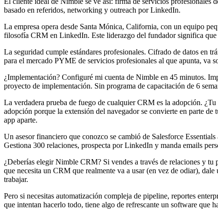
El cliente ideal de Nimble se ve así: firma de servicios profesionales
basado en referidos, networking y outreach por LinkedIn.
La empresa opera desde Santa Mónica, California, con un equipo peq
filosofía CRM en LinkedIn. Este liderazgo del fundador significa que l
La seguridad cumple estándares profesionales. Cifrado de datos en t
para el mercado PYME de servicios profesionales al que apunta, va s
¿Implementación? Configuré mi cuenta de Nimble en 45 minutos. Import
proyecto de implementación. Sin programa de capacitación de 6 seman
La verdadera prueba de fuego de cualquier CRM es la adopción. ¿Tu g
adopción porque la extensión del navegador se convierte en parte de t
app aparte.
Un asesor financiero que conozco se cambió de Salesforce Essentials 
Gestiona 300 relaciones, prospecta por LinkedIn y manda emails perso
¿Deberías elegir Nimble CRM? Si vendes a través de relaciones y tu pr
que necesita un CRM que realmente va a usar (en vez de odiar), dale u
trabajar.
Pero si necesitas automatización compleja de pipeline, reportes enter
que intentan hacerlo todo, tiene algo de refrescante un software que 