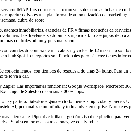
ervicio IMAP. Los correos se sincronizan solos con las fichas de conta
 de aperturas. No es una plataforma de automatización de marketing: no
r semana, cubre de sobra.
s, agentes inmobiliarios, agencias de PR y firmas pequeñas de servicio
an volumen. Los freelancers adoran la simplicidad. Los equipos de 5 a 2
con más controles admin y personalización.
on comités de compra de mil cabezas y ciclos de 12 meses no son lo suyo
ce o HubSpot. Los reportes son funcionales pero básicos: tienes informe
e conocimientos, con tiempos de respuesta de unas 24 horas. Para un pr
 te lo va a dar.
s y Zapier. Las importantes funcionan: Google Workspace, Microsoft 3
pExchange de Salesforce con sus 7.000+ apps.
o hay partido. Salesforce gana en todo menos simplicidad y precio. U
stein AI, personalización infinita y todo a nivel enterprise. Nimble es p
ás interesante. Pipedrive brilla en gestión visual de pipeline para vent
drive. Si gira en torno a las relaciones, ve con Nimble.