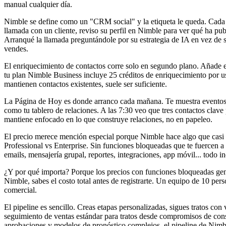
manual cualquier día.
Nimble se define como un "CRM social" y la etiqueta le queda. Cada fi
llamada con un cliente, reviso su perfil en Nimble para ver qué ha p
Arranqué la llamada preguntándole por su estrategia de IA en vez de 
vendes.
El enriquecimiento de contactos corre solo en segundo plano. Añade el
tu plan Nimble Business incluye 25 créditos de enriquecimiento por usu
mantienen contactos existentes, suele ser suficiente.
La Página de Hoy es donde arranco cada mañana. Te muestra eventos pr
como tu tablero de relaciones. A las 7:30 veo que tres contactos clav
mantiene enfocado en lo que construye relaciones, no en papeleo.
El precio merece mención especial porque Nimble hace algo que casi n
Professional vs Enterprise. Sin funciones bloqueadas que te fuercen a 
emails, mensajería grupal, reportes, integraciones, app móvil... todo in
¿Y por qué importa? Porque los precios con funciones bloqueadas gener
Nimble, sabes el costo total antes de registrarte. Un equipo de 10 per
comercial.
El pipeline es sencillo. Creas etapas personalizadas, sigues tratos con v
seguimiento de ventas estándar para tratos desde compromisos de cons
aprobaciones y modelos de pronóstico complejos, el pipeline de Nimbl