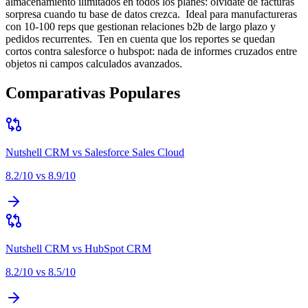
almacenamiento ilimitados en todos los planes: olvídate de facturas
sorpresa cuando tu base de datos crezca
.
Ideal para
manufactureras
con 10-100 reps que gestionan relaciones b2b de largo plazo y
pedidos recurrentes
.
Ten en cuenta que
los reportes se quedan
cortos contra salesforce o hubspot: nada de informes cruzados entre
objetos ni campos calculados avanzados
.
Comparativas Populares
Nutshell CRM
vs
Salesforce Sales Cloud
8.2
/10 vs
8.9
/10
Nutshell CRM
vs
HubSpot CRM
8.2
/10 vs
8.5
/10