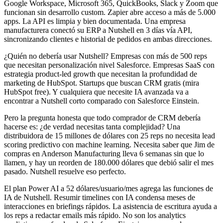
Google Workspace, Microsoft 365, QuickBooks, Slack y Zoom que
funcionan sin desarrollo custom. Zapier abre acceso a más de 5.000
apps. La API es limpia y bien documentada. Una empresa
manufacturera conectó su ERP a Nutshell en 3 días vía API,
sincronizando clientes e historial de pedidos en ambas direcciones.
¿Quién no debería usar Nutshell? Empresas con más de 500 reps
que necesitan personalización nivel Salesforce. Empresas SaaS con
estrategia product-led growth que necesitan la profundidad de
marketing de HubSpot. Startups que buscan CRM gratis (mira
HubSpot free). Y cualquiera que necesite IA avanzada va a
encontrar a Nutshell corto comparado con Salesforce Einstein.
Pero la pregunta honesta que todo comprador de CRM debería
hacerse es: ¿de verdad necesitas tanta complejidad? Una
distribuidora de 15 millones de dólares con 25 reps no necesita lead
scoring predictivo con machine learning. Necesita saber que Jim de
compras en Anderson Manufacturing lleva 6 semanas sin que lo
llamen, y hay un reorden de 180.000 dólares que debió salir el mes
pasado. Nutshell resuelve eso perfecto.
El plan Power AI a 52 dólares/usuario/mes agrega las funciones de
IA de Nutshell. Resumir timelines con IA condensa meses de
interacciones en briefings rápidos. La asistencia de escritura ayuda a
los reps a redactar emails más rápido. No son los analytics