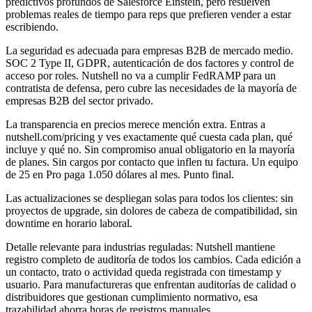
predictivos profundos de Salesforce Einstein, pero resuelven
problemas reales de tiempo para reps que prefieren vender a estar
escribiendo.
La seguridad es adecuada para empresas B2B de mercado medio.
SOC 2 Type II, GDPR, autenticación de dos factores y control de
acceso por roles. Nutshell no va a cumplir FedRAMP para un
contratista de defensa, pero cubre las necesidades de la mayoría de
empresas B2B del sector privado.
La transparencia en precios merece mención extra. Entras a
nutshell.com/pricing y ves exactamente qué cuesta cada plan, qué
incluye y qué no. Sin compromiso anual obligatorio en la mayoría
de planes. Sin cargos por contacto que inflen tu factura. Un equipo
de 25 en Pro paga 1.050 dólares al mes. Punto final.
Las actualizaciones se despliegan solas para todos los clientes: sin
proyectos de upgrade, sin dolores de cabeza de compatibilidad, sin
downtime en horario laboral.
Detalle relevante para industrias reguladas: Nutshell mantiene
registro completo de auditoría de todos los cambios. Cada edición a
un contacto, trato o actividad queda registrada con timestamp y
usuario. Para manufactureras que enfrentan auditorías de calidad o
distribuidores que gestionan cumplimiento normativo, esa
trazabilidad ahorra horas de registros manuales.