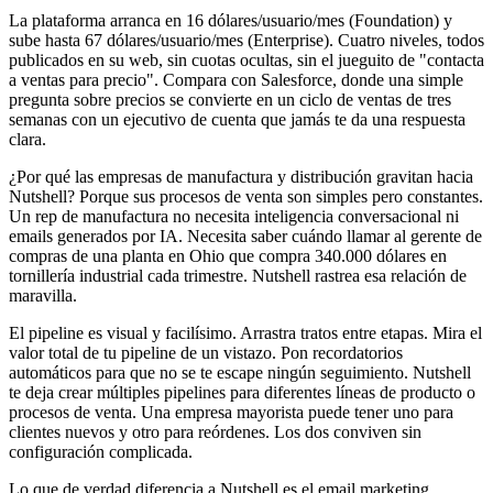
La plataforma arranca en 16 dólares/usuario/mes (Foundation) y
sube hasta 67 dólares/usuario/mes (Enterprise). Cuatro niveles, todos
publicados en su web, sin cuotas ocultas, sin el jueguito de "contacta
a ventas para precio". Compara con Salesforce, donde una simple
pregunta sobre precios se convierte en un ciclo de ventas de tres
semanas con un ejecutivo de cuenta que jamás te da una respuesta
clara.
¿Por qué las empresas de manufactura y distribución gravitan hacia
Nutshell? Porque sus procesos de venta son simples pero constantes.
Un rep de manufactura no necesita inteligencia conversacional ni
emails generados por IA. Necesita saber cuándo llamar al gerente de
compras de una planta en Ohio que compra 340.000 dólares en
tornillería industrial cada trimestre. Nutshell rastrea esa relación de
maravilla.
El pipeline es visual y facilísimo. Arrastra tratos entre etapas. Mira el
valor total de tu pipeline de un vistazo. Pon recordatorios
automáticos para que no se te escape ningún seguimiento. Nutshell
te deja crear múltiples pipelines para diferentes líneas de producto o
procesos de venta. Una empresa mayorista puede tener uno para
clientes nuevos y otro para reórdenes. Los dos conviven sin
configuración complicada.
Lo que de verdad diferencia a Nutshell es el email marketing