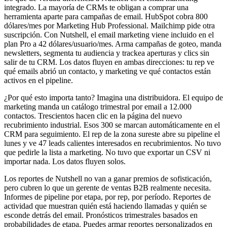
integrado. La mayoría de CRMs te obligan a comprar una
herramienta aparte para campañas de email. HubSpot cobra 800
dólares/mes por Marketing Hub Professional. Mailchimp pide otra
suscripción. Con Nutshell, el email marketing viene incluido en el
plan Pro a 42 dólares/usuario/mes. Arma campañas de goteo, manda
newsletters, segmenta tu audiencia y trackea aperturas y clics sin
salir de tu CRM. Los datos fluyen en ambas direcciones: tu rep ve
qué emails abrió un contacto, y marketing ve qué contactos están
activos en el pipeline.
¿Por qué esto importa tanto? Imagina una distribuidora. El equipo de
marketing manda un catálogo trimestral por email a 12.000
contactos. Trescientos hacen clic en la página del nuevo
recubrimiento industrial. Esos 300 se marcan automáticamente en el
CRM para seguimiento. El rep de la zona sureste abre su pipeline el
lunes y ve 47 leads calientes interesados en recubrimientos. No tuvo
que pedirle la lista a marketing. No tuvo que exportar un CSV ni
importar nada. Los datos fluyen solos.
Los reportes de Nutshell no van a ganar premios de sofisticación,
pero cubren lo que un gerente de ventas B2B realmente necesita.
Informes de pipeline por etapa, por rep, por período. Reportes de
actividad que muestran quién está haciendo llamadas y quién se
esconde detrás del email. Pronósticos trimestrales basados en
probabilidades de etapa. Puedes armar reportes personalizados en