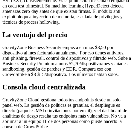
AV-TEST, consistentemente. Es la puntuación más alta o empatada
en cada test trimestral. Su machine learning HyperDetect detecta
amenazas zero-day antes de que existan firmas. El módulo anti-
exploit bloquea inyección de memoria, escalada de privilegios y
técnicas de process hollowing.
La ventaja del precio
GravityZone Business Security empieza en unos $3,50 por
dispositivo al mes facturado anualmente. Por eso tienes antivirus,
anti-phishing, firewall, control de dispositivos y filtrado web. Sube a
Business Security Premium a unos $5,70/dispositivo/mes y añades
sandboxing, gestión de parches y EDR. Compara eso con
CrowdStrike a $8-$15/dispositivo. Los números hablan solos.
Consola cloud centralizada
GravityZone Cloud gestiona todos tus endpoints desde un solo
panel web. La gestión de políticas es granular, el despliegue es
directo (paquetes MSI o invitaciones por email), y el dashboard de
analíticas de riesgo resalta tus endpoints más vulnerables. No va a
abrumar a un equipo IT de dos personas como puede hacerlo la
consola de CrowdStrike.