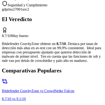
Seguridad y Cumplimiento
gdpr
iso27001
soc2
El Veredicto
8.7
/10
Muy bueno
Bitdefender GravityZone
obtiene un
8.7
/10
.
Destaca por
tasas de
detección más altas en av-test con un 99,9% consistente
.
Ideal para
empresas con presupuesto ajustado que quieren detección de
malware de primer nivel
.
Ten en cuenta que
las funciones de xdr y
mdr van por detrás de crowdstrike y palo alto en madurez
.
Comparativas Populares
Bitdefender GravityZone
vs
CrowdStrike Falcon
8.7
/10 vs
9.1
/10