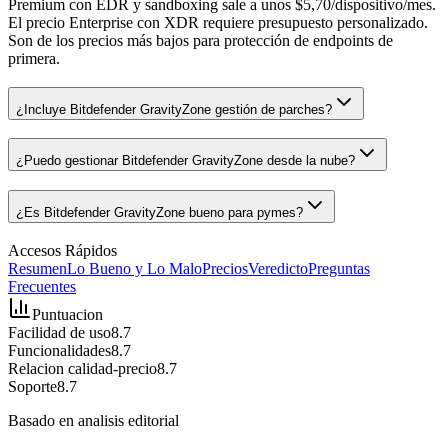
Premium con EDR y sandboxing sale a unos $5,70/dispositivo/mes.
El precio Enterprise con XDR requiere presupuesto personalizado.
Son de los precios más bajos para protección de endpoints de
primera.
¿Incluye Bitdefender GravityZone gestión de parches?
¿Puedo gestionar Bitdefender GravityZone desde la nube?
¿Es Bitdefender GravityZone bueno para pymes?
Accesos Rápidos
Resumen
Lo Bueno y Lo Malo
Precios
Veredicto
Preguntas
Frecuentes
Puntuacion
Facilidad de uso
8.7
Funcionalidades
8.7
Relacion calidad-precio
8.7
Soporte
8.7
Basado en analisis editorial