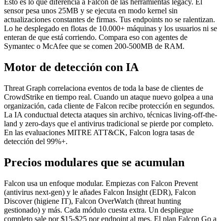
Esto es lo que diferencia a Falcon de las herramientas legacy. El
sensor pesa unos 25MB y se ejecuta en modo kernel sin
actualizaciones constantes de firmas. Tus endpoints no se ralentizan.
Lo he desplegado en flotas de 10.000+ máquinas y los usuarios ni se
enteran de que está corriendo. Compara eso con agentes de
Symantec o McAfee que se comen 200-500MB de RAM.
Motor de detección con IA
Threat Graph correlaciona eventos de toda la base de clientes de
CrowdStrike en tiempo real. Cuando un ataque nuevo golpea a una
organización, cada cliente de Falcon recibe protección en segundos.
La IA conductual detecta ataques sin archivo, técnicas living-off-the-
land y zero-days que el antivirus tradicional se pierde por completo.
En las evaluaciones MITRE ATT&CK, Falcon logra tasas de
detección del 99%+.
Precios modulares que se acumulan
Falcon usa un enfoque modular. Empiezas con Falcon Prevent
(antivirus next-gen) y le añades Falcon Insight (EDR), Falcon
Discover (higiene IT), Falcon OverWatch (threat hunting
gestionado) y más. Cada módulo cuesta extra. Un despliegue
completo sale por $15-$25 por endpoint al mes. El plan Falcon Go a