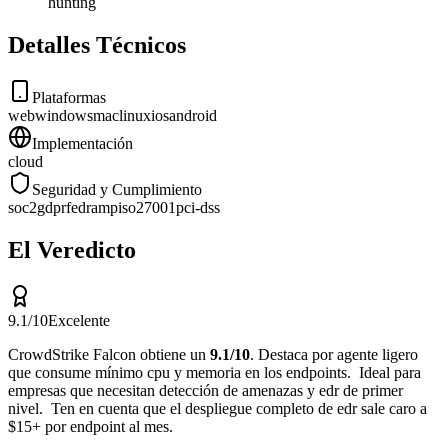
hunting
Detalles Técnicos
Plataformas
web
windows
mac
linux
ios
android
Implementación
cloud
Seguridad y Cumplimiento
soc2
gdpr
fedramp
iso27001
pci-dss
El Veredicto
9.1
/10
Excelente
CrowdStrike Falcon
obtiene un
9.1
/10
.
Destaca por
agente ligero
que consume mínimo cpu y memoria en los endpoints
.
Ideal para
empresas que necesitan detección de amenazas y edr de primer
nivel
.
Ten en cuenta que
el despliegue completo de edr sale caro a
$15+ por endpoint al mes
.