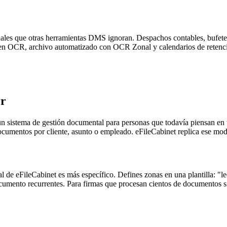
ionales que otras herramientas DMS ignoran. Despachos contables, buf
uen OCR, archivo automatizado con OCR Zonal y calendarios de retenci
or
n sistema de gestión documental para personas que todavía piensan en t
umentos por cliente, asunto o empleado. eFileCabinet replica ese mode
FileCabinet es más específico. Defines zonas en una plantilla: "lee e
mento recurrentes. Para firmas que procesan cientos de documentos simil