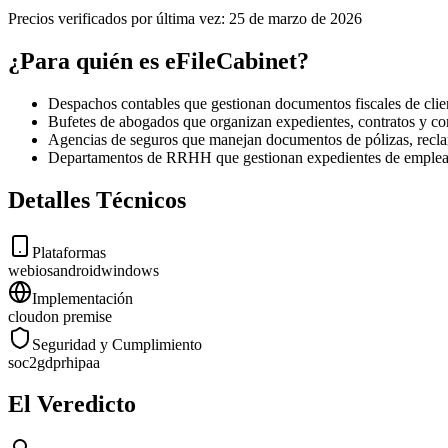
Precios verificados por última vez:
25 de marzo de 2026
¿Para quién es eFileCabinet?
Despachos contables que gestionan documentos fiscales de client
Bufetes de abogados que organizan expedientes, contratos y co
Agencias de seguros que manejan documentos de pólizas, recla
Departamentos de RRHH que gestionan expedientes de empleado
Detalles Técnicos
Plataformas
web
ios
android
windows
Implementación
cloud
on premise
Seguridad y Cumplimiento
soc2
gdpr
hipaa
El Veredicto