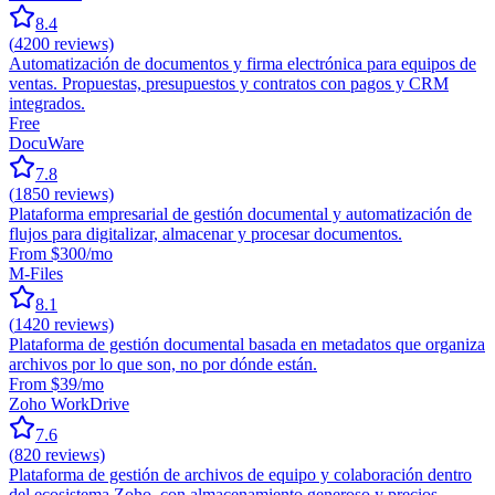
8.4
(
4200
reviews)
Automatización de documentos y firma electrónica para equipos de
ventas. Propuestas, presupuestos y contratos con pagos y CRM
integrados.
Free
DocuWare
7.8
(
1850
reviews)
Plataforma empresarial de gestión documental y automatización de
flujos para digitalizar, almacenar y procesar documentos.
From $300/mo
M-Files
8.1
(
1420
reviews)
Plataforma de gestión documental basada en metadatos que organiza
archivos por lo que son, no por dónde están.
From $39/mo
Zoho WorkDrive
7.6
(
820
reviews)
Plataforma de gestión de archivos de equipo y colaboración dentro
del ecosistema Zoho, con almacenamiento generoso y precios