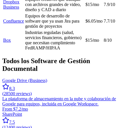
Dropbox
con archivos grandes de video,
$15/mo
7.9/10
Business
diseño y CAD a diario
Equipos de desarrollo de
Confluence
software que ya usan Jira para
$6.05/mo
7.7/10
gestión de proyectos
Industrias reguladas (salud,
servicios financieros, gobierno)
Box
$15/mo
8/10
que necesitan cumplimiento
FedRAMP/HIPAA
Todos los Software de Gestión
Documental
Google Drive (Business)
8.3
(
28500
reviews)
La plataforma de almacenamiento en la nube y colaboración de
Google para equipos, incluida en Google Workspace.
From $7.2/mo
SharePoint
7.5
(
12400
reviews)