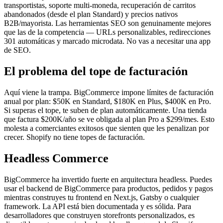
transportistas, soporte multi-moneda, recuperación de carritos
abandonados (desde el plan Standard) y precios nativos
B2B/mayorista. Las herramientas SEO son genuinamente mejores
que las de la competencia — URLs personalizables, redirecciones
301 automáticas y marcado microdata. No vas a necesitar una app
de SEO.
El problema del tope de facturación
Aquí viene la trampa. BigCommerce impone límites de facturación
anual por plan: $50K en Standard, $180K en Plus, $400K en Pro.
Si superas el tope, te suben de plan automáticamente. Una tienda
que factura $200K/año se ve obligada al plan Pro a $299/mes. Esto
molesta a comerciantes exitosos que sienten que les penalizan por
crecer. Shopify no tiene topes de facturación.
Headless Commerce
BigCommerce ha invertido fuerte en arquitectura headless. Puedes
usar el backend de BigCommerce para productos, pedidos y pagos
mientras construyes tu frontend en Next.js, Gatsby o cualquier
framework. La API está bien documentada y es sólida. Para
desarrolladores que construyen storefronts personalizados, es