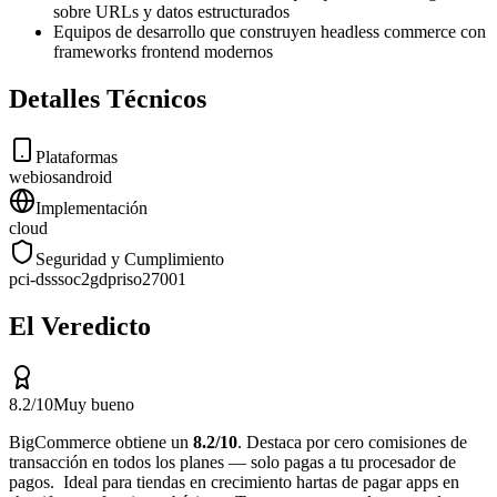
sobre URLs y datos estructurados
Equipos de desarrollo que construyen headless commerce con
frameworks frontend modernos
Detalles Técnicos
Plataformas
web
ios
android
Implementación
cloud
Seguridad y Cumplimiento
pci-dss
soc2
gdpr
iso27001
El Veredicto
8.2
/10
Muy bueno
BigCommerce
obtiene un
8.2
/10
.
Destaca por
cero comisiones de
transacción en todos los planes — solo pagas a tu procesador de
pagos
.
Ideal para
tiendas en crecimiento hartas de pagar apps en