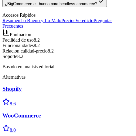
¿BigCommerce es bueno para headless commerce?
Accesos Rápidos
Resumen
Lo Bueno y Lo Malo
Precios
Veredicto
Preguntas
Frecuentes
Puntuacion
Facilidad de uso
8.2
Funcionalidades
8.2
Relacion calidad-precio
8.2
Soporte
8.2
Basado en analisis editorial
Alternativas
Shopify
8.6
WooCommerce
8.0