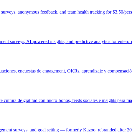
surveys, anonymous feedback, and team health tracking for $3.50/per
t surveys, AI-powered insights, and predictive analytics for enterpri
luaciones, encuestas de engagement, OKRs, aprendizaje y compensació
 cultura de gratitud con micro-bonos, feeds sociales e insights para m
ement surveys, and goal setting — formerly Kazoo, rebranded after 20