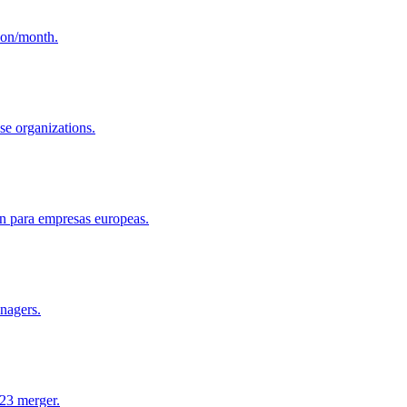
son/month.
se organizations.
n para empresas europeas.
anagers.
23 merger.