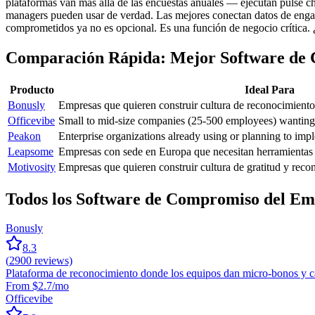
plataformas van más allá de las encuestas anuales — ejecutan pulse c
managers pueden usar de verdad. Las mejores conectan datos de engag
comprometidos ya no es opcional. Es una función de negocio crítica. 
Comparación Rápida: Mejor Software de
Producto
Ideal Para
Bonusly
Empresas que quieren construir cultura de reconocimiento
Officevibe
Small to mid-size companies (25-500 employees) wantin
Peakon
Enterprise organizations already using or planning to 
Leapsome
Empresas con sede en Europa que necesitan herramienta
Motivosity
Empresas que quieren construir cultura de gratitud y rec
Todos los Software de Compromiso del E
Bonusly
8.3
(
2900
reviews)
Plataforma de reconocimiento donde los equipos dan micro-bonos y ca
From $2.7/mo
Officevibe