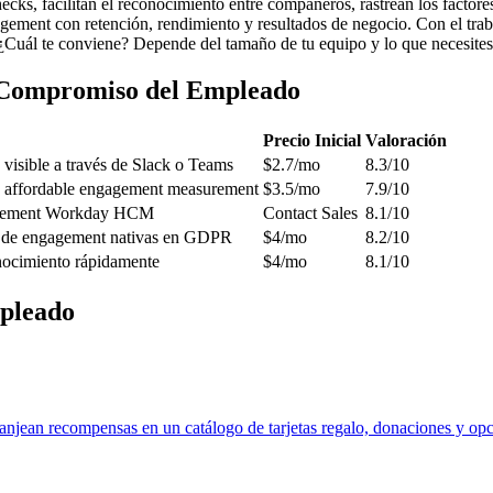
hecks, facilitan el reconocimiento entre compañeros, rastrean los fact
ement con retención, rendimiento y resultados de negocio. Con el tra
¿Cuál te conviene? Depende del tamaño de tu equipo y lo que necesites
 Compromiso del Empleado
Precio Inicial
Valoración
 visible a través de Slack o Teams
$2.7/mo
8.3/10
g affordable engagement measurement
$3.5/mo
7.9/10
implement Workday HCM
Contact Sales
8.1/10
s de engagement nativas en GDPR
$4/mo
8.2/10
onocimiento rápidamente
$4/mo
8.1/10
mpleado
njean recompensas en un catálogo de tarjetas regalo, donaciones y opc