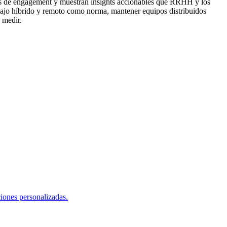
ores de engagement y muestran insights accionables que RRHH y los
bajo híbrido y remoto como norma, mantener equipos distribuidos
 medir.
iones personalizadas.