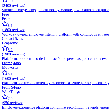
7.9
(
2400
reviews)
Simple employee engagement tool by Workleap with automated pulse 
Free
Peakon
8.1
(
1800
reviews)
Workday-owned employee listening platform with continuous engagemen
Contact Sales
Leapsome
8.2
(
1900
reviews)
Plataforma todo-en-uno de habilitación de personas que combina eva
From $4/mo
Motivosity
8.1
(
1600
reviews)
Plataforma de reconocimiento y recompensas entre pares que construye
From $4/mo
WorkTango
7.5
(
950
reviews)
Employee experience platform combining recognition, rewards, engag