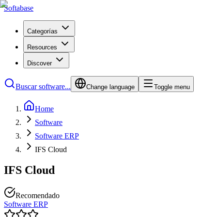
Softabase
Categorías
Resources
Discover
Buscar software...
Change language
Toggle menu
Home
Software
Software ERP
IFS Cloud
IFS Cloud
Recomendado
Software ERP