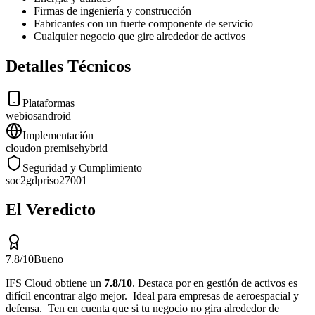
Firmas de ingeniería y construcción
Fabricantes con un fuerte componente de servicio
Cualquier negocio que gire alrededor de activos
Detalles Técnicos
Plataformas
web
ios
android
Implementación
cloud
on premise
hybrid
Seguridad y Cumplimiento
soc2
gdpr
iso27001
El Veredicto
7.8
/10
Bueno
IFS Cloud
obtiene un
7.8
/10
.
Destaca por
en gestión de activos es
difícil encontrar algo mejor
.
Ideal para
empresas de aeroespacial y
defensa
.
Ten en cuenta que
si tu negocio no gira alrededor de