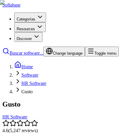
Softabase
Categorías
Resources
Discover
Buscar software...
Change language
Toggle menu
Home
Software
HR Software
Gusto
Gusto
HR Software
4.6
(
5,247
reviews)