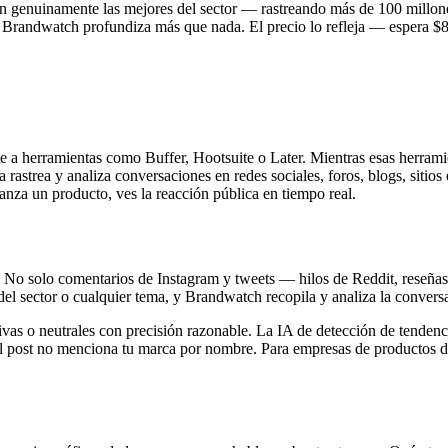
n genuinamente las mejores del sector — rastreando más de 100 millones
, Brandwatch profundiza más que nada. El precio lo refleja — espera $80
e a herramientas como Buffer, Hootsuite o Later. Mientras esas herrami
 rastrea y analiza conversaciones en redes sociales, foros, blogs, siti
nza un producto, ves la reacción pública en tiempo real.
 No solo comentarios de Instagram y tweets — hilos de Reddit, reseñas 
del sector o cualquier tema, y Brandwatch recopila y analiza la conver
ivas o neutrales con precisión razonable. La IA de detección de tenden
el post no menciona tu marca por nombre. Para empresas de productos d