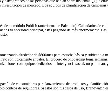
 y psicográficos de las personas que hablan sobre tus temas. ¿Qué ot
 de investigación de mercado. Los equipos de planificación de campañas u
vés de su módulo Publish (anteriormente Falcon.io). Calendarios de con
ar es tu necesidad principal, estás pagando de más enormemente. Las 
osto.
 comenzando alrededor de $800/mes para escucha básica y subiendo a mil
ntrato son típicamente anuales. El proceso de onboarding toma semanas,
nizaciones con equipos dedicados de inteligencia social, no para manag
estigación de consumidores para lanzamientos de productos y planificaci
solo conteos de seguidores. Si estos son tus casos de uso, Brandwatch e