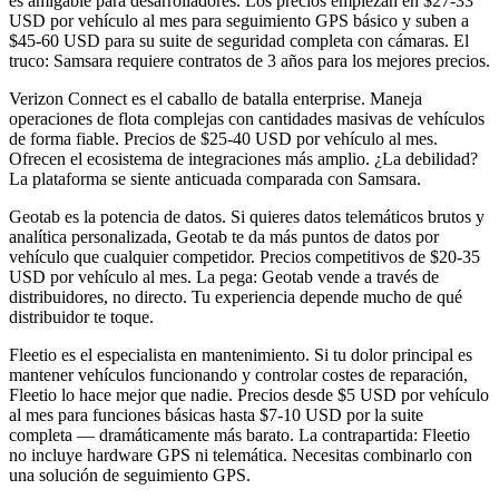
es amigable para desarrolladores. Los precios empiezan en $27-33
USD por vehículo al mes para seguimiento GPS básico y suben a
$45-60 USD para su suite de seguridad completa con cámaras. El
truco: Samsara requiere contratos de 3 años para los mejores precios.
Verizon Connect es el caballo de batalla enterprise. Maneja
operaciones de flota complejas con cantidades masivas de vehículos
de forma fiable. Precios de $25-40 USD por vehículo al mes.
Ofrecen el ecosistema de integraciones más amplio. ¿La debilidad?
La plataforma se siente anticuada comparada con Samsara.
Geotab es la potencia de datos. Si quieres datos telemáticos brutos y
analítica personalizada, Geotab te da más puntos de datos por
vehículo que cualquier competidor. Precios competitivos de $20-35
USD por vehículo al mes. La pega: Geotab vende a través de
distribuidores, no directo. Tu experiencia depende mucho de qué
distribuidor te toque.
Fleetio es el especialista en mantenimiento. Si tu dolor principal es
mantener vehículos funcionando y controlar costes de reparación,
Fleetio lo hace mejor que nadie. Precios desde $5 USD por vehículo
al mes para funciones básicas hasta $7-10 USD por la suite
completa — dramáticamente más barato. La contrapartida: Fleetio
no incluye hardware GPS ni telemática. Necesitas combinarlo con
una solución de seguimiento GPS.