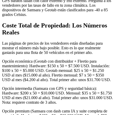
GPS baratos fallan con calor extremo y frío extremo. Pregunta a los
vendedores por las tasas de fallo en tu zona climática. Los
dispositivos de Samsara y Geotab están clasificados para -40 a 85
grados Celsius.
Coste Total de Propiedad: Los Números
Reales
Las páginas de precios de los vendedores están diseñadas para
mostrar el número más bajo posible. Esto es lo que realmente
gastarás para una flota de 50 vehículos en el primer año.
Opción económica (Geotab con distribuidor + Fleetio para
mantenimiento): Hardware: $150 x 50 = $7.500 USD. Instalación:
$100 x 50 = $5.000 USD. Geotab mensual: $25 x 50 = $1.250
USD al mes ($15.000 al año). Fleetio mensual: $7 x 50 = $350
USD al mes ($4.200 al año). Total primer año: unos $31.700 USD.
Opción intermedia (Samsara con GPS y seguridad básica):
Hardware: $200 x 50 = $10.000 USD. Mensual: $35 x 50 = $1.750
USD al mes ($21.000 al año). Total primer año: unos $31.000 USD.
Nota: requiere contrato de 3 años.
Opción premium (Samsara con dash cams IA y suite completa de