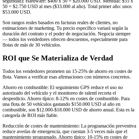
seguridad): Hardware: $400 x 50 = $20.000 USD. Mensual: $55 x
50 = $2.750 USD al mes ($33.000 al año). Total primer año: unos
$53.000 USD.
Son rangos reales basados en facturas reales de clientes, no
estimaciones de marketing. Tu precio específico variará según la
duración del contrato y el poder de negociación. Negocia siempre
— todos los vendedores ofrecen descuentos, especialmente para
flotas de más de 30 vehículos.
ROI que Se Materializa de Verdad
Todos los vendedores prometen un 15-25% de ahorro en costes de
flota. Vamos a verificar esas afirmaciones con números concretos.
Ahorro en combustible: El seguimiento GPS reduce el uso no
autorizado del vehículo y el monitoreo de ralentí recorta el
desperdicio. Ahorro típico: 8-12% en costes de combustible. Para
una flota de 50 vehículos gastando $150.000 USD al año en
combustible, son $12.000-$18.000 USD de ahorro anual. Esta es la
categoría de ROI más fiable.
Reducción de costes de mantenimiento: La programación preventiva
reduce averías de emergencia, que cuestan 3-5 veces más que el
mantenimiento programado. Ahorro típico: 10-15% en costes de