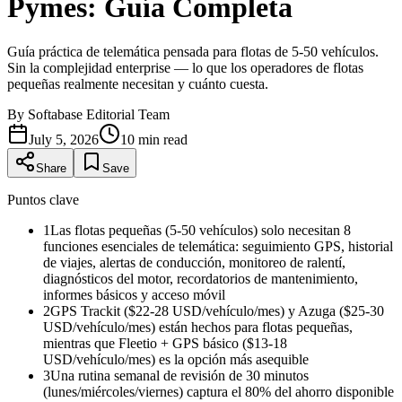
Pymes: Guía Completa
Guía práctica de telemática pensada para flotas de 5-50 vehículos.
Sin la complejidad enterprise — lo que los operadores de flotas
pequeñas realmente necesitan y cuánto cuesta.
By
Softabase Editorial Team
July 5, 2026
10
min read
Share
Save
Puntos clave
1
Las flotas pequeñas (5-50 vehículos) solo necesitan 8
funciones esenciales de telemática: seguimiento GPS, historial
de viajes, alertas de conducción, monitoreo de ralentí,
diagnósticos del motor, recordatorios de mantenimiento,
informes básicos y acceso móvil
2
GPS Trackit ($22-28 USD/vehículo/mes) y Azuga ($25-30
USD/vehículo/mes) están hechos para flotas pequeñas,
mientras que Fleetio + GPS básico ($13-18
USD/vehículo/mes) es la opción más asequible
3
Una rutina semanal de revisión de 30 minutos
(lunes/miércoles/viernes) captura el 80% del ahorro disponible