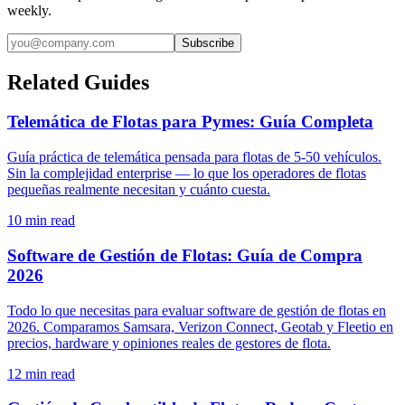
weekly.
Subscribe
Related Guides
Telemática de Flotas para Pymes: Guía Completa
Guía práctica de telemática pensada para flotas de 5-50 vehículos.
Sin la complejidad enterprise — lo que los operadores de flotas
pequeñas realmente necesitan y cuánto cuesta.
10
min read
Software de Gestión de Flotas: Guía de Compra
2026
Todo lo que necesitas para evaluar software de gestión de flotas en
2026. Comparamos Samsara, Verizon Connect, Geotab y Fleetio en
precios, hardware y opiniones reales de gestores de flota.
12
min read