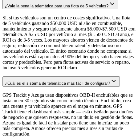
¿Vale la pena la telemática para una flota de 5 vehículos?
Sí, si tus vehículos son un centro de costes significativo. Una flota
de 5 vehículos gastando $50.000 USD al año en combustible,
mantenimiento y seguro típicamente ahorra $5.000-$7.500 USD con
telemática. A $25 USD por vehículo al mes ($1.500 USD al año), el
ROI es de 3-5 veces. Los mayores ahorros vienen de descuentos de
seguro, reducción de combustible en ralentí y detectar uso no
autorizado del vehículo. El único escenario donde no compensa: si
tus vehículos están aparcados el 90% del tiempo y solo hacen viajes
cortos y predecibles. Pero para flotas activas de servicio o reparto,
incluso 5 vehículos generan ROI claro.
¿Cuál es el sistema de telemática más fácil de configurar?
GPS Trackit y Azuga usan dispositivos OBD-II enchufables que se
instalan en 30 segundos sin conocimiento técnico. Enchúfalo, crea
una cuenta y tu vehículo aparece en el mapa en minutos. GPS
Trackit tiene el dashboard más simple — está diseñado para dueños
de negocio que quieren respuestas, no un título en gestión de flotas.
Azuga es igual de fácil de instalar pero tiene una interfaz un poco
más completa. Ambos ofrecen precios mes a mes sin tarifas de
configuración.