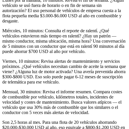
Lunes por la mañana, 10 minutos: Revisa el fin de semana. ¿Algún
vehículo se usó fuera de horario o en fin de semana sin
autorización? El uso personal de vehículos de empresa cuesta a la
flota pequeña media $3.000-$6.000 USD al año en combustible y
desgaste.
Miércoles, 10 minutos: Consulta el reporte de ralentí. ¿Qué
vehículos estuvieron más tiempo en ralentí? ¿Hay un patrón —
mismo conductor, misma ubicación, misma hora? Una conversación
de 5 minutos con un conductor que está en ralentí 90 minutos al día
puede ahorrar $700 USD al año por vehículo.
Viernes, 10 minutos: Revisa alertas de mantenimiento y servicios
próximos. ¿Qué vehículos necesitan cambio de aceite la semana que
viene? ¿Alguna luz de motor activada? Una avería prevenida ahorra
$300-$800 USD. Eso solo puede pagar 6-12 meses de suscripción
de telemática para ese vehículo.
Mensual, 30 minutos: Revisa el informe resumen. Compara costes
de combustible por vehículo, kilómetros totales, incidentes de
velocidad y costes de mantenimiento. Busca valores atípicos — el
vehículo que usa 30% más de combustible que los similares o el
conductor con 5 veces más alertas de velocidad.
Son 2,5 horas al mes. Para una flota de 20 vehículos ahorrando
$20.000-$30.000 USD al año, eso equivale a $800-$1.200 USD en