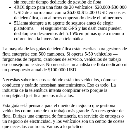
sin requerir tiempo dedicado de gestión de flota
4
ROI típico para una flota de 20 vehículos: $20.000-$30.000
USD de ahorro anual contra $6.000-$12.000 USD en costes
de telemática, con ahorros empezando desde el primer mes
5
Llama siempre a tu agente de seguros antes de elegir
plataforma — el seguimiento GPS y las dash cams pueden
desbloquear descuentos del 5-15% en primas que a menudo
cubren toda la inversión en telemática
La mayoría de las guías de telemática están escritas para gestores de
flota enterprise con 500 camiones. Si operas 5-50 vehículos —
furgonetas de reparto, camiones de servicio, vehículos de trabajo —
ese consejo no te sirve. No necesitas un analista de flota dedicado ni
un presupuesto anual de $100.000 USD.
Necesitas saber tres cosas: dónde están tus vehículos, cómo se
conducen y cuándo necesitan mantenimiento. Eso es todo. La
industria de la telemática intenta complicar esto porque la
complejidad justifica precios más altos.
Esta guía está pensada para el dueño de negocio que gestiona
vehículos como parte de un trabajo más grande. No eres gestor de
flota. Diriges una empresa de fontanería, un servicio de entregas o
un negocio de electricidad, y los vehículos son un centro de costes
que necesitas controlar. Vamos a lo práctico.