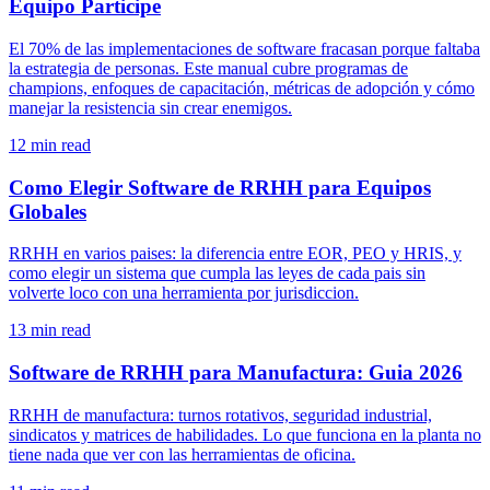
Equipo Participe
El 70% de las implementaciones de software fracasan porque faltaba
la estrategia de personas. Este manual cubre programas de
champions, enfoques de capacitación, métricas de adopción y cómo
manejar la resistencia sin crear enemigos.
12
min read
Como Elegir Software de RRHH para Equipos
Globales
RRHH en varios paises: la diferencia entre EOR, PEO y HRIS, y
como elegir un sistema que cumpla las leyes de cada pais sin
volverte loco con una herramienta por jurisdiccion.
13
min read
Software de RRHH para Manufactura: Guia 2026
RRHH de manufactura: turnos rotativos, seguridad industrial,
sindicatos y matrices de habilidades. Lo que funciona en la planta no
tiene nada que ver con las herramientas de oficina.