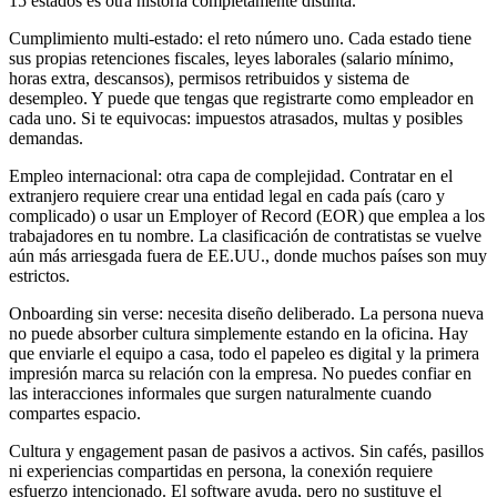
15 estados es otra historia completamente distinta.
Cumplimiento multi-estado: el reto número uno. Cada estado tiene
sus propias retenciones fiscales, leyes laborales (salario mínimo,
horas extra, descansos), permisos retribuidos y sistema de
desempleo. Y puede que tengas que registrarte como empleador en
cada uno. Si te equivocas: impuestos atrasados, multas y posibles
demandas.
Empleo internacional: otra capa de complejidad. Contratar en el
extranjero requiere crear una entidad legal en cada país (caro y
complicado) o usar un Employer of Record (EOR) que emplea a los
trabajadores en tu nombre. La clasificación de contratistas se vuelve
aún más arriesgada fuera de EE.UU., donde muchos países son muy
estrictos.
Onboarding sin verse: necesita diseño deliberado. La persona nueva
no puede absorber cultura simplemente estando en la oficina. Hay
que enviarle el equipo a casa, todo el papeleo es digital y la primera
impresión marca su relación con la empresa. No puedes confiar en
las interacciones informales que surgen naturalmente cuando
compartes espacio.
Cultura y engagement pasan de pasivos a activos. Sin cafés, pasillos
ni experiencias compartidas en persona, la conexión requiere
esfuerzo intencionado. El software ayuda, pero no sustituye el