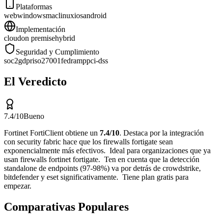
Plataformas
web
windows
mac
linux
ios
android
Implementación
cloud
on premise
hybrid
Seguridad y Cumplimiento
soc2
gdpr
iso27001
fedramp
pci-dss
El Veredicto
7.4
/10
Bueno
Fortinet FortiClient
obtiene un
7.4
/10
.
Destaca por
la integración
con security fabric hace que los firewalls fortigate sean
exponencialmente más efectivos
.
Ideal para
organizaciones que ya
usan firewalls fortinet fortigate
.
Ten en cuenta que
la detección
standalone de endpoints (97-98%) va por detrás de crowdstrike,
bitdefender y eset significativamente
.
Tiene plan gratis para
empezar.
Comparativas Populares