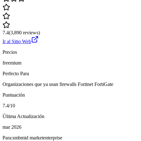
7.4
(
3,890
reviews)
Ir al Sitio Web
Precios
freemium
Perfecto Para
Organizaciones que ya usan firewalls Fortinet FortiGate
Puntuación
7.4/10
Última Actualización
mar 2026
Para:
smb
mid market
enterprise