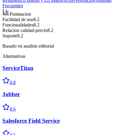
Resumen
Lo Bueno y Lo Malo
Precios
Veredicto
Preguntas
Frecuentes
Puntuacion
Facilidad de uso
8.2
Funcionalidades
8.2
Relacion calidad-precio
8.2
Soporte
8.2
Basado en analisis editorial
Alternativas
ServiceTitan
8.8
Jobber
8.6
Salesforce Field Service