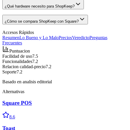
¿Qué hardware necesito para ShopKeep?
¿Cómo se compara ShopKeep con Square?
Accesos Rápidos
Resumen
Lo Bueno y Lo Malo
Precios
Veredicto
Preguntas
Frecuentes
Puntuacion
Facilidad de uso
7.5
Funcionalidades
7.2
Relacion calidad-precio
7.2
Soporte
7.2
Basado en analisis editorial
Alternativas
Square POS
8.6
Toast