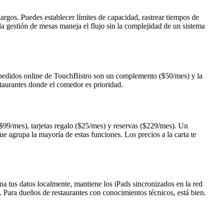
largos. Puedes establecer límites de capacidad, rastrear tiempos de
la gestión de mesas maneja el flujo sin la complejidad de un sistema
s pedidos online de TouchBistro son un complemento ($50/mes) y la
staurantes donde el comedor es prioridad.
99/mes), tarjetas regalo ($25/mes) y reservas ($229/mes). Un
 agrupa la mayoría de estas funciones. Los precios a la carta te
a tus datos localmente, mantiene los iPads sincronizados en la red
. Para dueños de restaurantes con conocimientos técnicos, está bien.