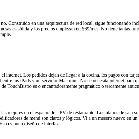
 no. Construido en una arquitectura de red local, sigue funcionando in
de mesas es sólida y los precios empiezan en $69/mes. No tiene tantas f
umple.
nternet. Los pedidos dejan de llegar a la cocina, los pagos con tarjeta
al entre tus iPads y un servidor Mac mini. No se necesita internet par
al de TouchBistro es o encantadoramente pragmático o tercamente anticu
e las mejores en el espacio de TPV de restaurante. Los planos de sala 
ificadores de menú son claros y lógicos. Vi a un mesero nuevo en un r
Eso es buen diseño de interfaz.