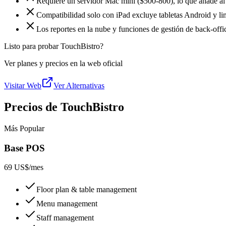
Requiere un servidor Mac mini ($500-800), lo que añade al
Compatibilidad solo con iPad excluye tabletas Android y lim
Los reportes en la nube y funciones de gestión de back-offi
Listo para probar TouchBistro?
Ver planes y precios en la web oficial
Visitar Web
Ver Alternativas
Precios de TouchBistro
Más Popular
Base POS
69 US$
/mes
Floor plan & table management
Menu management
Staff management