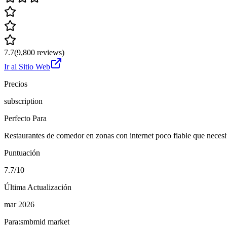
7.7
(
9,800
reviews)
Ir al Sitio Web
Precios
subscription
Perfecto Para
Restaurantes de comedor en zonas con internet poco fiable que necesi
Puntuación
7.7/10
Última Actualización
mar 2026
Para:
smb
mid market