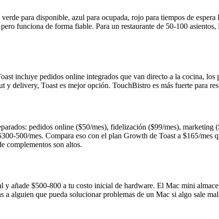
: verde para disponible, azul para ocupada, rojo para tiempos de espera 
pero funciona de forma fiable. Para un restaurante de 50-100 asientos, 
oast incluye pedidos online integrados que van directo a la cocina, lo
ut y delivery, Toast es mejor opción. TouchBistro es más fuerte para re
arados: pedidos online ($50/mes), fidelización ($99/mes), marketing ($
a $300-500/mes. Compara eso con el plan Growth de Toast a $165/mes que
 de complementos son altos.
l y añade $500-800 a tu costo inicial de hardware. El Mac mini almacen
tas a alguien que pueda solucionar problemas de un Mac si algo sale mal