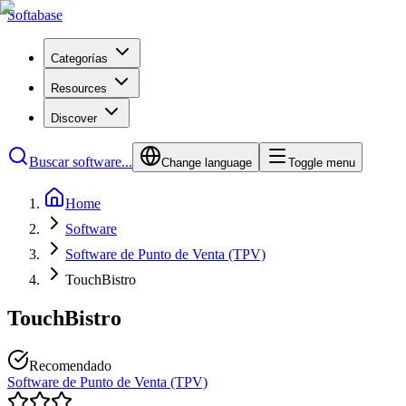
Softabase
Categorías
Resources
Discover
Buscar software...
Change language
Toggle menu
Home
Software
Software de Punto de Venta (TPV)
TouchBistro
TouchBistro
Recomendado
Software de Punto de Venta (TPV)