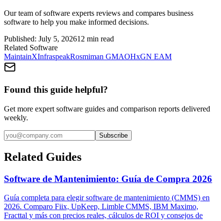
Our team of software experts reviews and compares business
software to help you make informed decisions.
Published:
July 5, 2026
12
min read
Related Software
MaintainX
Infraspeak
Rosmiman GMAO
HxGN EAM
Found this guide helpful?
Get more expert software guides and comparison reports delivered
weekly.
Subscribe
Related Guides
Software de Mantenimiento: Guía de Compra 2026
Guía completa para elegir software de mantenimiento (CMMS) en
2026. Comparo Fiix, UpKeep, Limble CMMS, IBM Maximo,
Fracttal y más con precios reales, cálculos de ROI y consejos de