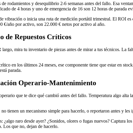
os de rodamientos y desequilibrio 2-6 semanas antes del fallo. Esa venta
icado de 4 horas y uno de emergencia de 16 son 12 horas de parada evi
vibración o inicia una ruta de medición portátil trimestral. El ROI es di
0 €/año por activo, son 22.000 € netos por activo al año.
o de Repuestos Críticos
largo, mira tu inventario de piezas antes de mirar a tus técnicos. La f
tico en los últimos 24 meses, ese componente tiene que estar en stock.
está parada.
icación Operario-Mantenimiento
operario que te dice qué cambió antes del fallo. Temperatura algo alta 
O no tienen un mecanismo simple para hacerlo, o reportaron antes y les 
os: ¿algo raro desde ayer? ¿Sonidos, olores o fugas nuevos? Captura los
. Los que no, dejan de hacerlo.