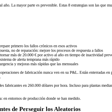
al año. La mayor parte es prevenible. Estas 8 estrategias son las que m
repare primero los fallos crónicos en esos activos
uesta, no de reparación: mejore los procesos de respuesta a fallos
retornar más de 20.000 € por activo al año en tiempo de inactividad pre
 sistema de alerta temprana más rápido
 urgencia y mejoras más rápidas que las mensuales
e operaciones de fabricación nunca ven en su P&L. Están enterradas en 
.
des fabricantes en 260.000 dólares por hora. Incluso para plantas medi
ría: en entornos de producción donde se han medido.
ntes de Perseguir los Aleatorios