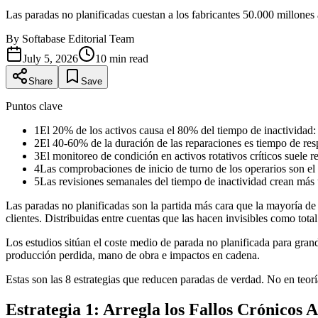
Las paradas no planificadas cuestan a los fabricantes 50.000 millones 
By
Softabase Editorial Team
July 5, 2026
10
min read
Share
Save
Puntos clave
1
El 20% de los activos causa el 80% del tiempo de inactividad: 
2
El 40-60% de la duración de las reparaciones es tiempo de resp
3
El monitoreo de condición en activos rotativos críticos suele 
4
Las comprobaciones de inicio de turno de los operarios son el
5
Las revisiones semanales del tiempo de inactividad crean más
Las paradas no planificadas son la partida más cara que la mayoría d
clientes. Distribuidas entre cuentas que las hacen invisibles como total
Los estudios sitúan el coste medio de parada no planificada para gran
producción perdida, mano de obra e impactos en cadena.
Estas son las 8 estrategias que reducen paradas de verdad. No en teo
Estrategia 1: Arregla los Fallos Crónicos A