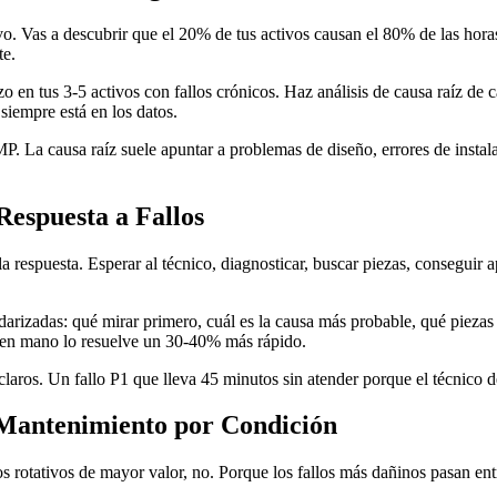
o. Vas a descubrir que el 20% de tus activos causan el 80% de las horas
te.
o en tus 3-5 activos con fallos crónicos. Haz análisis de causa raíz d
siempre está en los datos.
MP. La causa raíz suele apuntar a problemas de diseño, errores de insta
espuesta a Fallos
 la respuesta. Esperar al técnico, diagnosticar, buscar piezas, consegui
rizadas: qué mirar primero, cuál es la causa más probable, qué piezas ne
a en mano lo resuelve un 30-40% más rápido.
aros. Un fallo P1 que lleva 45 minutos sin atender porque el técnico de
a Mantenimiento por Condición
s rotativos de mayor valor, no. Porque los fallos más dañinos pasan ent