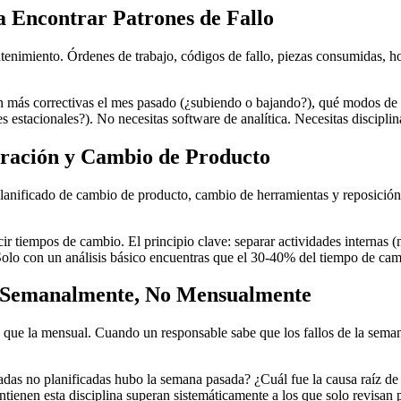
a Encontrar Patrones de Fallo
imiento. Órdenes de trabajo, códigos de fallo, piezas consumidas, hor
on más correctivas el mes pasado (¿subiendo o bajando?), qué modos de f
 estacionales?). No necesitas software de analítica. Necesitas discipli
uración y Cambio de Producto
planificado de cambio de producto, cambio de herramientas y reposición
 tiempos de cambio. El principio clave: separar actividades internas 
 Solo con un análisis básico encuentras que el 30-40% del tiempo de cam
s Semanalmente, No Mensualmente
ue la mensual. Cuando un responsable sabe que los fallos de la semana
as no planificadas hubo la semana pasada? ¿Cuál fue la causa raíz de 
tienen esta disciplina superan sistemáticamente a los que solo revisan 