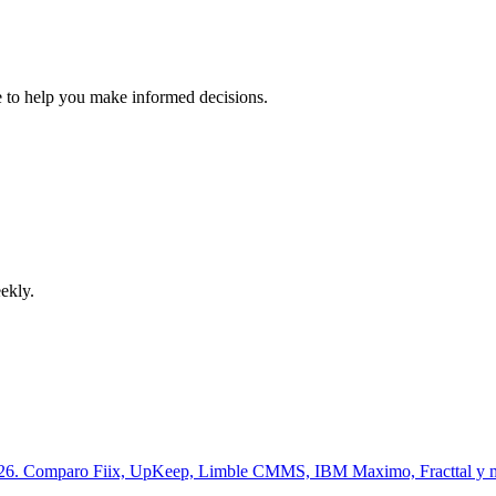
 to help you make informed decisions.
ekly.
26. Comparo Fiix, UpKeep, Limble CMMS, IBM Maximo, Fracttal y más 