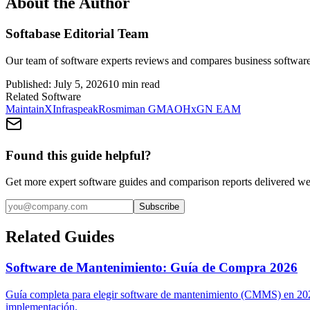
About the Author
Softabase Editorial Team
Our team of software experts reviews and compares business software
Published:
July 5, 2026
10
min read
Related Software
MaintainX
Infraspeak
Rosmiman GMAO
HxGN EAM
Found this guide helpful?
Get more expert software guides and comparison reports delivered we
Subscribe
Related Guides
Software de Mantenimiento: Guía de Compra 2026
Guía completa para elegir software de mantenimiento (CMMS) en 20
implementación.