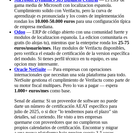
gama media de Microsoft con localizacion espanola.
Cumplimiento solido con Verifactu, pero la curva de
aprendizaje es pronunciada y los costes de implementación
rondan los
10.000-50.000 euros
para una configuración típica
de empresa mediana.
Odoo
— ERP de código abierto con una comunidad fuerte y
modulos de localizacion espanola. La edicion comunitaria es
gratis (lo alojas tu), mientras que la enterprise ronda los
25-75
euros/usuario/mes
. Hay modulos de Verifactu disponibles,
pero verifica el estado de certificación de la version específica
del modulo. Si tienes perfil técnico en tu equipo, es una
opcion muy interesante.
Oracle NetSuite
— Para empresas con operaciones
internacionales que necesitan una sola plataforma para todo.
NetSuite gestiona el cumplimiento de Verifactu como parte de
su motor fiscal multipaes. Pero lo vas a pagar — espera
1.000+ euros/mes
como base.
Senal de alarma: Si un proveedor de software no puede
darte un número de certificación AEAT específico para
julio de 2025, o si dice "lo tendremos para el plazo" sin
detalles, sal corriendo. He visto a tres empresas
quemarse con proveedores que no cumplieron sus
propios calendarios de certificación. Encontrar y migrar
a una nueva plataforma bajo presion cuesta 3-5 veces