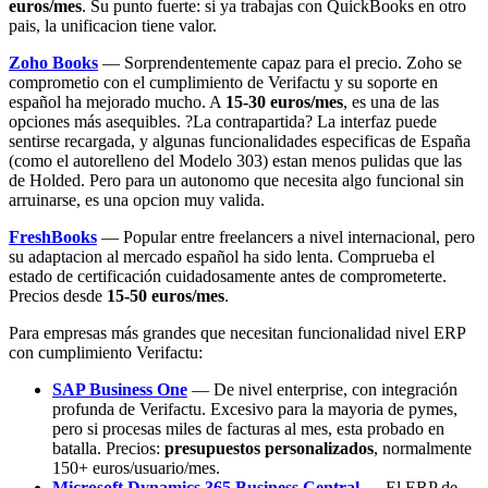
euros/mes
. Su punto fuerte: si ya trabajas con QuickBooks en otro
pais, la unificacion tiene valor.
Zoho Books
— Sorprendentemente capaz para el precio. Zoho se
comprometio con el cumplimiento de Verifactu y su soporte en
español ha mejorado mucho. A
15-30 euros/mes
, es una de las
opciones más asequibles. ?La contrapartida? La interfaz puede
sentirse recargada, y algunas funcionalidades especificas de España
(como el autorelleno del Modelo 303) estan menos pulidas que las
de Holded. Pero para un autonomo que necesita algo funcional sin
arruinarse, es una opcion muy valida.
FreshBooks
— Popular entre freelancers a nivel internacional, pero
su adaptacion al mercado español ha sido lenta. Comprueba el
estado de certificación cuidadosamente antes de comprometerte.
Precios desde
15-50 euros/mes
.
Para empresas más grandes que necesitan funcionalidad nivel ERP
con cumplimiento Verifactu:
SAP Business One
— De nivel enterprise, con integración
profunda de Verifactu. Excesivo para la mayoria de pymes,
pero si procesas miles de facturas al mes, esta probado en
batalla. Precios:
presupuestos personalizados
, normalmente
150+ euros/usuario/mes.
Microsoft Dynamics 365 Business Central
— El ERP de