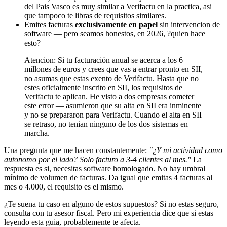
del Pais Vasco es muy similar a Verifactu en la practica, asi
que tampoco te libras de requisitos similares.
Emites facturas
exclusivamente en papel
sin intervencion de
software — pero seamos honestos, en 2026, ?quien hace
esto?
Atencion: Si tu facturación anual se acerca a los 6
millones de euros y crees que vas a entrar pronto en SII,
no asumas que estas exento de Verifactu. Hasta que no
estes oficialmente inscrito en SII, los requisitos de
Verifactu te aplican. He visto a dos empresas cometer
este error — asumieron que su alta en SII era inminente
y no se prepararon para Verifactu. Cuando el alta en SII
se retraso, no tenian ninguno de los dos sistemas en
marcha.
Una pregunta que me hacen constantemente:
"¿Y mi actividad como
autonomo por el lado? Solo facturo a 3-4 clientes al mes."
La
respuesta es si, necesitas software homologado. No hay umbral
mínimo de volumen de facturas. Da igual que emitas 4 facturas al
mes o 4.000, el requisito es el mismo.
¿Te suena tu caso en alguno de estos supuestos? Si no estas seguro,
consulta con tu asesor fiscal. Pero mi experiencia dice que si estas
leyendo esta guia, probablemente te afecta.