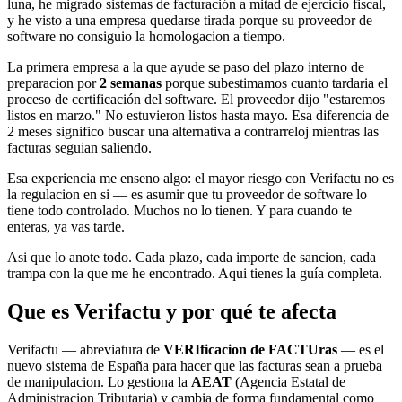
luna, he migrado sistemas de facturación a mitad de ejercicio fiscal,
y he visto a una empresa quedarse tirada porque su proveedor de
software no consiguio la homologacion a tiempo.
La primera empresa a la que ayude se paso del plazo interno de
preparacion por
2 semanas
porque subestimamos cuanto tardaria el
proceso de certificación del software. El proveedor dijo "estaremos
listos en marzo." No estuvieron listos hasta mayo. Esa diferencia de
2 meses significo buscar una alternativa a contrarreloj mientras las
facturas seguian saliendo.
Esa experiencia me enseno algo: el mayor riesgo con Verifactu no es
la regulacion en si — es asumir que tu proveedor de software lo
tiene todo controlado. Muchos no lo tienen. Y para cuando te
enteras, ya vas tarde.
Asi que lo anote todo. Cada plazo, cada importe de sancion, cada
trampa con la que me he encontrado. Aqui tienes la guía completa.
Que es Verifactu y por qué te afecta
Verifactu — abreviatura de
VERIficacion de FACTUras
— es el
nuevo sistema de España para hacer que las facturas sean a prueba
de manipulacion. Lo gestiona la
AEAT
(Agencia Estatal de
Administracion Tributaria) y cambia de forma fundamental como