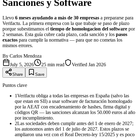
Sanciones y Software
Llevo
6 meses ayudando a más de 30 empresas
a prepararse para
Verifactu. La primera empresa con la que trabaje se paso de plazo
porque subestimamos el
tiempo de homologacion del software
por
2 semanas. Esta guía cubre cada plazo, cada sanción y los
pasos
exactos
para cumplir la normativa — para que no cometas los
mismos errores.
By
Carlos Mendoza
July 5, 2026
25
min read
Verified
Jan 2026
Share
Save
Puntos clave
1
Verifactu obliga a todas las empresas en España (salvo las
que estan en SII) a usar software de facturación homologado
por la AEAT con encadenamiento de hashes, firma digital y
códigos QR — las sanciones alcanzan los 50.000 euros al año
por incumplimiento.
2
Las sociedades deben cumplir antes del 1 de enero de 2027;
los autonomos antes del 1 de julio de 2027. Estos plazos se
ampliaron una vez con el Real Decreto-ley 15/2025 y es poco