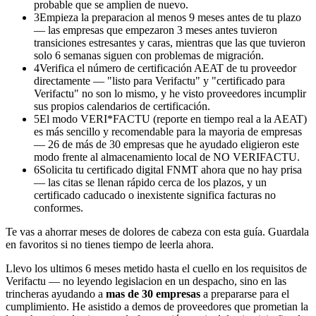
probable que se amplien de nuevo.
3
Empieza la preparacion al menos 9 meses antes de tu plazo
— las empresas que empezaron 3 meses antes tuvieron
transiciones estresantes y caras, mientras que las que tuvieron
solo 6 semanas siguen con problemas de migración.
4
Verifica el número de certificación AEAT de tu proveedor
directamente — "listo para Verifactu" y "certificado para
Verifactu" no son lo mismo, y he visto proveedores incumplir
sus propios calendarios de certificación.
5
El modo VERI*FACTU (reporte en tiempo real a la AEAT)
es más sencillo y recomendable para la mayoria de empresas
— 26 de más de 30 empresas que he ayudado eligieron este
modo frente al almacenamiento local de NO VERIFACTU.
6
Solicita tu certificado digital FNMT ahora que no hay prisa
— las citas se llenan rápido cerca de los plazos, y un
certificado caducado o inexistente significa facturas no
conformes.
Te vas a ahorrar meses de dolores de cabeza con esta guía. Guardala
en favoritos si no tienes tiempo de leerla ahora.
Llevo los ultimos 6 meses metido hasta el cuello en los requisitos de
Verifactu — no leyendo legislacion en un despacho, sino en las
trincheras ayudando a
mas de 30 empresas
a prepararse para el
cumplimiento. He asistido a demos de proveedores que prometian la