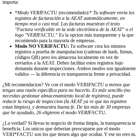
importa:
*
Modo VERI
FACTU (recomendado):*
Tu software envia los
registros de facturación a la AEAT automáticamente, en
tiempo real o casi real. Las facturas muestran el texto
"Factura verificable en la sede electrónica de la AEAT" o el
logo "VERI
FACTU." Es la opcion más transparente y la que
recomiendo para la mayoria de empresas.
Modo NO VERIFACTU:
Tu software crea los mismos
registros a prueba de manipulacion (cadenas de hash, firmas,
códigos QR) pero los almacena localmente en vez de
enviarlos a la AEAT. Debes facilitar estos registros bajo
demanda durante inspecciones. Ambos modos son igualmente
validos — la diferencia es transparencia frente a privacidad.
¿Mi recomendacion? Ve con el modo VERI
FACTU a menos que
tengas una razón específica para no hacerlo. Es más sencillo (no
necesitas gestionar almacenamiento local de registros), puede
reducir tu riesgo de inspeccion (la AEAT ya ve que tus registros
estan limpios), y demuestra buena fe. De las más de 30 empresas
que he ayudado, 26 eligieron el modo VERI
FACTU.
¿La verdad? Si llevas tu negocio de forma limpia, la transparencia te
beneficia. Los unicos que deberian preocuparse por el modo
VERI*FACTU son los que tienen algo que ocultar. Y ese no eres tu.