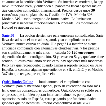
en anunciar la certificación Verifactu. Su interfaz es moderna, la app
movil funciona bien, y entienden el panorama fiscal español mejor
que cualquier competidor internacional. Precios desde unos
30
euros/mes
para su plan básico. Gestión de IVA, Modelo 303,
Modelo 349... todo integrado de forma nativa. La limitacion
principal: si necesitas funcionalidad ERP pesada, los modulos de
Holded se quedan cortos.
Sage 50
— La opcion de siempre para empresas consolidadas. Sage
lleva decadas en el mercado espanol, y su cumplimiento con
Verifactu nunca estuvo en duda. ?La pega? La interfaz se siente
anticuada comparada con alternativas cloud-nativas, y los precios
son significativamente más altos — calcula
50-120 euros/mes
dependiendo de tu configuración. Si ya estas en Sage, quedarte tiene
sentido. Si estas evaluando desde cero, hay opciones más modernas.
Pero hay que reconocerlo: cuando llamas a soporte técnico en Sage
España, te contesta alguien que entiende el SII, el IGIC y el Modelo
347 sin que tengas que explicarselo.
QuickBooks Online
— Intuit anuncio el cumplimiento con
Verifactu para el mercado espanol, pero su calendario ha sido más
lento que los competidores domesticos. QuickBooks es solido para
empresas que también operan internacionalmente, pero para
operaciones solo en España, estas pagando por funcionalidades
globales que no necesitas. Precios competitivos desde
20-60