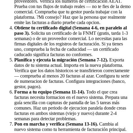
proveedores. Verifica los numeros de certificación AEAT.
Prueba con tus flujos de trabajo reales — no te fies de la demo
comercial. Comprueba que tu gestor pueda trabajar con la
plataforma. ?Mi consejo? Haz que la persona que realmente
emite las facturas a diario pruebe cada opcion.
Obtiene tu certificado digital (Semana 4-6, en paralelo al
paso 3).
Solicita un certificado de la FNMT (gratis, tarda 1-3
semanas) o de un proveedor comercial. Lo necesitas para las
firmas digitales de los registros de facturación. Si ya tienes
uno, comprueba la fecha de caducidad — un certificado
caducado significa facturas no conformes.
Planifica y ejecuta la migración (Semana 7-12).
Exporta
datos de tu sistema actual. Importa en la nueva plataforma.
Verifica que los datos historicos se transfirieron correctamente
— comprueba al menos 20 facturas al azar. Configura tu serie
de numeracion de facturas. Configura integraciones (banco,
gestor, pagos).
Forma a tu equipo (Semana 11-14).
Todo el que crea
facturas necesita formacion en el nuevo sistema. Prepara una
guía sencilla con capturas de pantalla de las 5 tareas más
comunes. Haz un periodo de ejecucion paralela donde creas
facturas en ambos sistemas (viejo y nuevo) durante 2-4
semanas para detectar problemas.
Pon en marcha y verifica (Semana 13-16).
Cambia al
nuevo sistema como tu herramienta de facturación principal.