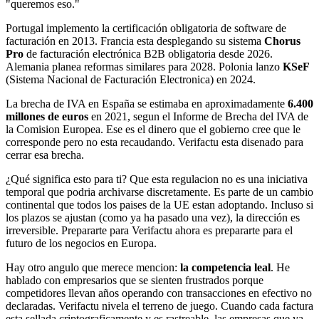
"queremos eso."
Portugal implemento la certificación obligatoria de software de
facturación en 2013. Francia esta desplegando su sistema
Chorus
Pro
de facturación electrónica B2B obligatoria desde 2026.
Alemania planea reformas similares para 2028. Polonia lanzo
KSeF
(Sistema Nacional de Facturación Electronica) en 2024.
La brecha de IVA en España se estimaba en aproximadamente
6.400
millones de euros
en 2021, segun el Informe de Brecha del IVA de
la Comision Europea. Ese es el dinero que el gobierno cree que le
corresponde pero no esta recaudando. Verifactu esta disenado para
cerrar esa brecha.
¿Qué significa esto para ti? Que esta regulacion no es una iniciativa
temporal que podria archivarse discretamente. Es parte de un cambio
continental que todos los paises de la UE estan adoptando. Incluso si
los plazos se ajustan (como ya ha pasado una vez), la dirección es
irreversible. Prepararte para Verifactu ahora es prepararte para el
futuro de los negocios en Europa.
Hay otro angulo que merece mencion:
la competencia leal
. He
hablado con empresarios que se sienten frustrados porque
competidores llevan años operando con transacciones en efectivo no
declaradas. Verifactu nivela el terreno de juego. Cuando cada factura
esta sellada criptograficamente y es rastreable, las empresas que ya