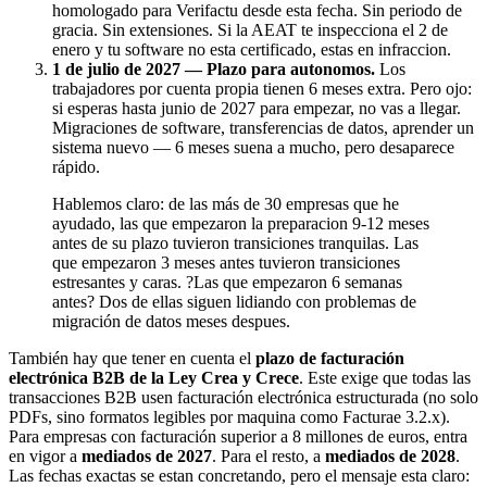
homologado para Verifactu desde esta fecha. Sin periodo de
gracia. Sin extensiones. Si la AEAT te inspecciona el 2 de
enero y tu software no esta certificado, estas en infraccion.
1 de julio de 2027 — Plazo para autonomos.
Los
trabajadores por cuenta propia tienen 6 meses extra. Pero ojo:
si esperas hasta junio de 2027 para empezar, no vas a llegar.
Migraciones de software, transferencias de datos, aprender un
sistema nuevo — 6 meses suena a mucho, pero desaparece
rápido.
Hablemos claro: de las más de 30 empresas que he
ayudado, las que empezaron la preparacion 9-12 meses
antes de su plazo tuvieron transiciones tranquilas. Las
que empezaron 3 meses antes tuvieron transiciones
estresantes y caras. ?Las que empezaron 6 semanas
antes? Dos de ellas siguen lidiando con problemas de
migración de datos meses despues.
También hay que tener en cuenta el
plazo de facturación
electrónica B2B de la Ley Crea y Crece
. Este exige que todas las
transacciones B2B usen facturación electrónica estructurada (no solo
PDFs, sino formatos legibles por maquina como Facturae 3.2.x).
Para empresas con facturación superior a 8 millones de euros, entra
en vigor a
mediados de 2027
. Para el resto, a
mediados de 2028
.
Las fechas exactas se estan concretando, pero el mensaje esta claro: