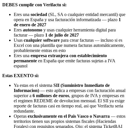
DEBES cumplir con Verifactu si:
Eres una
sociedad
(SL, SA o cualquier entidad mercantil) que
opera en España y usa facturación informatizada — plazo
1
de enero de 2027
Eres
autonomo
y usas cualquier herramienta digital para
facturar — plazo
1 de julio de 2027
Usas
cualquier software
para crear facturas — incluso si es
Excel con una plantilla que numera facturas automáticamente,
probablemente entras en esto
Eres una
empresa extranjera con establecimiento
permanente
en España que emite facturas sujetas a IVA
espanol
Estas EXENTO si:
Ya estas en el sistema
SII (Suministro Inmediato de
Informacion)
— esto aplica a empresas con facturación anual
superior a
6 millones de euros
, grupos de IVA y empresas en
el regimen REDEME de devolucion mensual. El SII ya exige
reporte de facturas casi en tiempo real, asi que Verifactu seria
redundante.
Operas
exclusivamente en el Pais Vasco o Navarra
— estos
territorios tienen sus propios sistemas fiscales (Haciendas
Forales) con requisitos separados. Ojo: el sistema TicketBAI