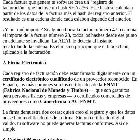
Cada factura que genera tu software crea un "registro de
facturación" que incluye un hash SHA-256. Este hash se calcula a
partir de los datos de la factura más el hash del registro anterior. El
resultado es una cadena donde cada eslabon depende del anterior.
¿Y por qué importa? Si alguien borra la factura número 47 o cambia
el importe de la factura número 23, todos los hashes desde ese punto
en adelante se invalidan. La AEAT lo detecta al instante
recalculando la cadena. Es el mismo principio que el blockchain,
aplicado a la facturación.
2. Firma Electronica
Cada registro de facturación debe estar firmado digitalmente con un
certificado electrónico cualificado
de un proveedor reconocido. En
España, los más comunes son los certificados de la
FNMT
(Fabrica Nacional de Moneda y Timbre)
— que son gratuitos
para personas fisicas y empresas — o certificados comerciales de
proveedores como
Camerfirma
o
AC FNMT
.
La firma demuestra dos cosas: quien creo el registro y que los datos
no se han modificado desde la firma. Sin un certificado digital
valido, tu software no puede generar facturas conformes. Asi de
simple.
3. Codigo QR en cada factura