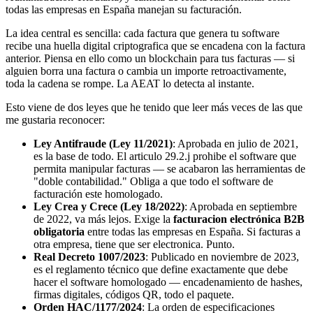
todas las empresas en España manejan su facturación.
La idea central es sencilla: cada factura que genera tu software
recibe una huella digital criptografica que se encadena con la factura
anterior. Piensa en ello como un blockchain para tus facturas — si
alguien borra una factura o cambia un importe retroactivamente,
toda la cadena se rompe. La AEAT lo detecta al instante.
Esto viene de dos leyes que he tenido que leer más veces de las que
me gustaria reconocer:
Ley Antifraude (Ley 11/2021)
: Aprobada en julio de 2021,
es la base de todo. El articulo 29.2.j prohibe el software que
permita manipular facturas — se acabaron las herramientas de
"doble contabilidad." Obliga a que todo el software de
facturación este homologado.
Ley Crea y Crece (Ley 18/2022)
: Aprobada en septiembre
de 2022, va más lejos. Exige la
facturacion electrónica B2B
obligatoria
entre todas las empresas en España. Si facturas a
otra empresa, tiene que ser electronica. Punto.
Real Decreto 1007/2023
: Publicado en noviembre de 2023,
es el reglamento técnico que define exactamente que debe
hacer el software homologado — encadenamiento de hashes,
firmas digitales, códigos QR, todo el paquete.
Orden HAC/1177/2024
: La orden de especificaciones