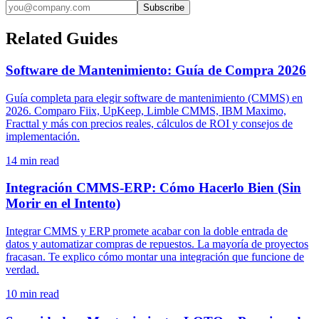
Subscribe
Related Guides
Software de Mantenimiento: Guía de Compra 2026
Guía completa para elegir software de mantenimiento (CMMS) en
2026. Comparo Fiix, UpKeep, Limble CMMS, IBM Maximo,
Fracttal y más con precios reales, cálculos de ROI y consejos de
implementación.
14
min read
Integración CMMS-ERP: Cómo Hacerlo Bien (Sin
Morir en el Intento)
Integrar CMMS y ERP promete acabar con la doble entrada de
datos y automatizar compras de repuestos. La mayoría de proyectos
fracasan. Te explico cómo montar una integración que funcione de
verdad.
10
min read