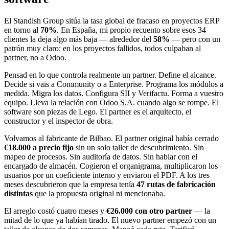
El Standish Group sitúa la tasa global de fracaso en proyectos ERP
en torno al
70%
. En España, mi propio recuento sobre esos 34
clientes la deja algo más baja — alrededor del
58%
— pero con un
patrón muy claro: en los proyectos fallidos, todos culpaban al
partner, no a Odoo.
Pensad en lo que controla realmente un partner. Define el alcance.
Decide si vais a Community o a Enterprise. Programa los módulos a
medida. Migra los datos. Configura SII y Verifactu. Forma a vuestro
equipo. Lleva la relación con Odoo S.A. cuando algo se rompe. El
software son piezas de Lego. El partner es el arquitecto, el
constructor y el inspector de obra.
Volvamos al fabricante de Bilbao. El partner original había cerrado
€18.000 a precio fijo
sin un solo taller de descubrimiento. Sin
mapeo de procesos. Sin auditoría de datos. Sin hablar con el
encargado de almacén. Cogieron el organigrama, multiplicaron los
usuarios por un coeficiente interno y enviaron el PDF. A los tres
meses descubrieron que la empresa tenía
47 rutas de fabricación
distintas
que la propuesta original ni mencionaba.
El arreglo costó cuatro meses y
€26.000 con otro partner
— la
mitad de lo que ya habían tirado. El nuevo partner empezó con un