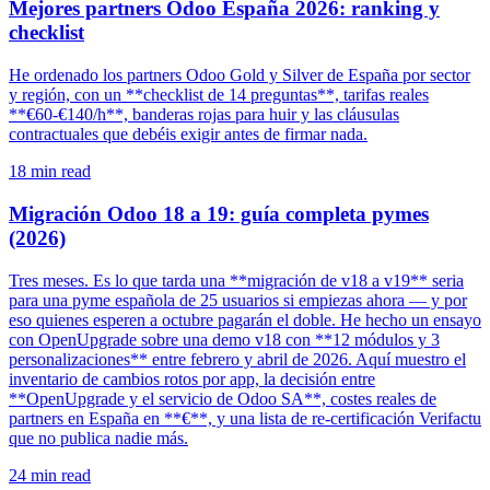
Mejores partners Odoo España 2026: ranking y
checklist
He ordenado los partners Odoo Gold y Silver de España por sector
y región, con un **checklist de 14 preguntas**, tarifas reales
**€60-€140/h**, banderas rojas para huir y las cláusulas
contractuales que debéis exigir antes de firmar nada.
18
min read
Migración Odoo 18 a 19: guía completa pymes
(2026)
Tres meses. Es lo que tarda una **migración de v18 a v19** seria
para una pyme española de 25 usuarios si empiezas ahora — y por
eso quienes esperen a octubre pagarán el doble. He hecho un ensayo
con OpenUpgrade sobre una demo v18 con **12 módulos y 3
personalizaciones** entre febrero y abril de 2026. Aquí muestro el
inventario de cambios rotos por app, la decisión entre
**OpenUpgrade y el servicio de Odoo SA**, costes reales de
partners en España en **€**, y una lista de re-certificación Verifactu
que no publica nadie más.
24
min read