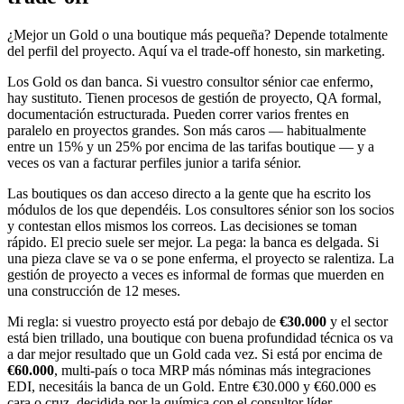
¿Mejor un Gold o una boutique más pequeña? Depende totalmente
del perfil del proyecto. Aquí va el trade-off honesto, sin marketing.
Los Gold os dan banca. Si vuestro consultor sénior cae enfermo,
hay sustituto. Tienen procesos de gestión de proyecto, QA formal,
documentación estructurada. Pueden correr varios frentes en
paralelo en proyectos grandes. Son más caros — habitualmente
entre un 15% y un 25% por encima de las tarifas boutique — y a
veces os van a facturar perfiles junior a tarifa sénior.
Las boutiques os dan acceso directo a la gente que ha escrito los
módulos de los que dependéis. Los consultores sénior son los socios
y contestan ellos mismos los correos. Las decisiones se toman
rápido. El precio suele ser mejor. La pega: la banca es delgada. Si
una pieza clave se va o se pone enferma, el proyecto se ralentiza. La
gestión de proyecto a veces es informal de formas que muerden en
una construcción de 12 meses.
Mi regla: si vuestro proyecto está por debajo de
€30.000
y el sector
está bien trillado, una boutique con buena profundidad técnica os va
a dar mejor resultado que un Gold cada vez. Si está por encima de
€60.000
, multi-país o toca MRP más nóminas más integraciones
EDI, necesitáis la banca de un Gold. Entre €30.000 y €60.000 es
cara o cruz, decidida por la química con el consultor líder.