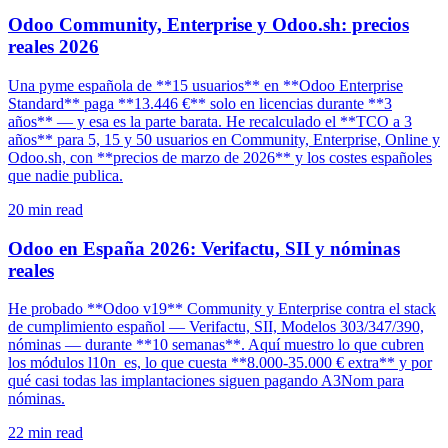
Odoo Community, Enterprise y Odoo.sh: precios
reales 2026
Una pyme española de **15 usuarios** en **Odoo Enterprise
Standard** paga **13.446 €** solo en licencias durante **3
años** — y esa es la parte barata. He recalculado el **TCO a 3
años** para 5, 15 y 50 usuarios en Community, Enterprise, Online y
Odoo.sh, con **precios de marzo de 2026** y los costes españoles
que nadie publica.
20
min read
Odoo en España 2026: Verifactu, SII y nóminas
reales
He probado **Odoo v19** Community y Enterprise contra el stack
de cumplimiento español — Verifactu, SII, Modelos 303/347/390,
nóminas — durante **10 semanas**. Aquí muestro lo que cubren
los módulos l10n_es, lo que cuesta **8.000-35.000 € extra** y por
qué casi todas las implantaciones siguen pagando A3Nom para
nóminas.
22
min read