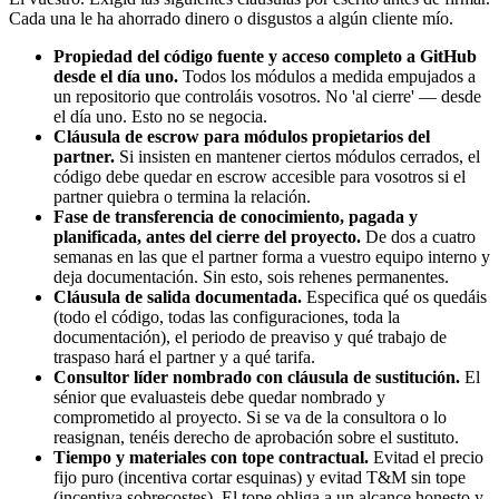
Cada una le ha ahorrado dinero o disgustos a algún cliente mío.
Propiedad del código fuente y acceso completo a GitHub
desde el día uno.
Todos los módulos a medida empujados a
un repositorio que controláis vosotros. No 'al cierre' — desde
el día uno. Esto no se negocia.
Cláusula de escrow para módulos propietarios del
partner.
Si insisten en mantener ciertos módulos cerrados, el
código debe quedar en escrow accesible para vosotros si el
partner quiebra o termina la relación.
Fase de transferencia de conocimiento, pagada y
planificada, antes del cierre del proyecto.
De dos a cuatro
semanas en las que el partner forma a vuestro equipo interno y
deja documentación. Sin esto, sois rehenes permanentes.
Cláusula de salida documentada.
Especifica qué os quedáis
(todo el código, todas las configuraciones, toda la
documentación), el periodo de preaviso y qué trabajo de
traspaso hará el partner y a qué tarifa.
Consultor líder nombrado con cláusula de sustitución.
El
sénior que evaluasteis debe quedar nombrado y
comprometido al proyecto. Si se va de la consultora o lo
reasignan, tenéis derecho de aprobación sobre el sustituto.
Tiempo y materiales con tope contractual.
Evitad el precio
fijo puro (incentiva cortar esquinas) y evitad T&M sin tope
(incentiva sobrecostes). El tope obliga a un alcance honesto y