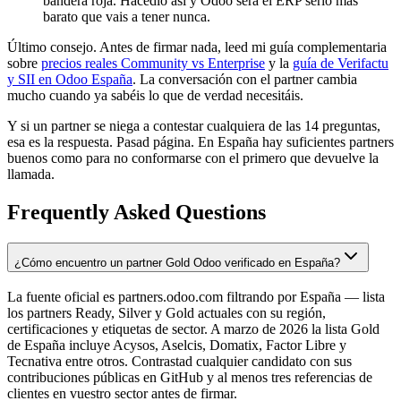
bandera roja. Hacedlo así y Odoo será el ERP serio más
barato que vais a tener nunca.
Último consejo. Antes de firmar nada, leed mi guía complementaria
sobre
precios reales Community vs Enterprise
y la
guía de Verifactu
y SII en Odoo España
. La conversación con el partner cambia
mucho cuando ya sabéis lo que de verdad necesitáis.
Y si un partner se niega a contestar cualquiera de las 14 preguntas,
esa es la respuesta. Pasad página. En España hay suficientes partners
buenos como para no conformarse con el primero que devuelve la
llamada.
Frequently Asked Questions
¿Cómo encuentro un partner Gold Odoo verificado en España?
La fuente oficial es partners.odoo.com filtrando por España — lista
los partners Ready, Silver y Gold actuales con su región,
certificaciones y etiquetas de sector. A marzo de 2026 la lista Gold
de España incluye Acysos, Aselcis, Domatix, Factor Libre y
Tecnativa entre otros. Contrastad cualquier candidato con sus
contribuciones públicas en GitHub y al menos tres referencias de
clientes en vuestro sector antes de firmar.