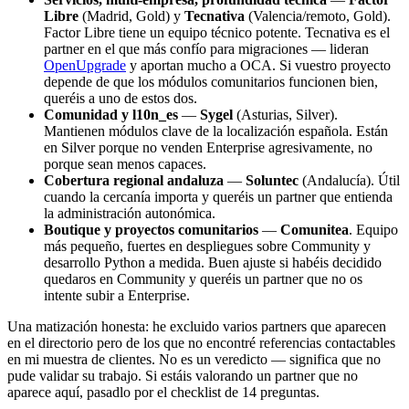
Libre
(Madrid, Gold) y
Tecnativa
(Valencia/remoto, Gold).
Factor Libre tiene un equipo técnico potente. Tecnativa es el
partner en el que más confío para migraciones — lideran
OpenUpgrade
y aportan mucho a OCA. Si vuestro proyecto
depende de que los módulos comunitarios funcionen bien,
queréis a uno de estos dos.
Comunidad y l10n_es
—
Sygel
(Asturias, Silver).
Mantienen módulos clave de la localización española. Están
en Silver porque no venden Enterprise agresivamente, no
porque sean menos capaces.
Cobertura regional andaluza
—
Soluntec
(Andalucía). Útil
cuando la cercanía importa y queréis un partner que entienda
la administración autonómica.
Boutique y proyectos comunitarios
—
Comunitea
. Equipo
más pequeño, fuertes en despliegues sobre Community y
desarrollo Python a medida. Buen ajuste si habéis decidido
quedaros en Community y queréis un partner que no os
intente subir a Enterprise.
Una matización honesta: he excluido varios partners que aparecen
en el directorio pero de los que no encontré referencias contactables
en mi muestra de clientes. No es un veredicto — significa que no
pude validar su trabajo. Si estáis valorando un partner que no
aparece aquí, pasadlo por el checklist de 14 preguntas.