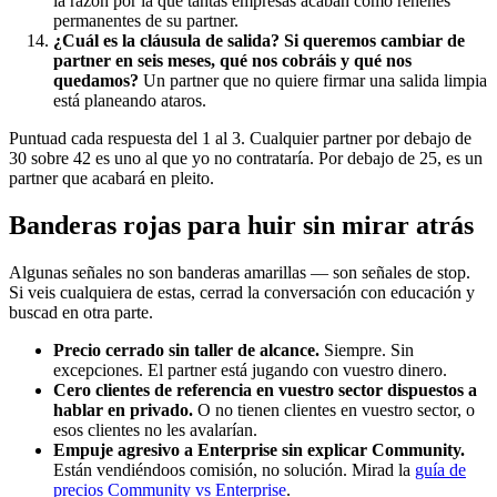
la razón por la que tantas empresas acaban como rehenes
permanentes de su partner.
¿Cuál es la cláusula de salida? Si queremos cambiar de
partner en seis meses, qué nos cobráis y qué nos
quedamos?
Un partner que no quiere firmar una salida limpia
está planeando ataros.
Puntuad cada respuesta del 1 al 3. Cualquier partner por debajo de
30 sobre 42 es uno al que yo no contrataría. Por debajo de 25, es un
partner que acabará en pleito.
Banderas rojas para huir sin mirar atrás
Algunas señales no son banderas amarillas — son señales de stop.
Si veis cualquiera de estas, cerrad la conversación con educación y
buscad en otra parte.
Precio cerrado sin taller de alcance.
Siempre. Sin
excepciones. El partner está jugando con vuestro dinero.
Cero clientes de referencia en vuestro sector dispuestos a
hablar en privado.
O no tienen clientes en vuestro sector, o
esos clientes no les avalarían.
Empuje agresivo a Enterprise sin explicar Community.
Están vendiéndoos comisión, no solución. Mirad la
guía de
precios Community vs Enterprise
.