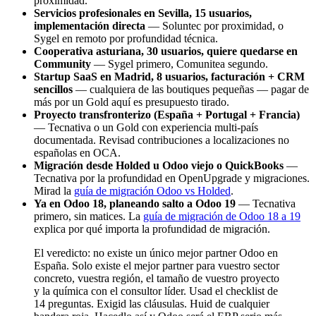
proximidad.
Servicios profesionales en Sevilla, 15 usuarios,
implementación directa
— Soluntec por proximidad, o
Sygel en remoto por profundidad técnica.
Cooperativa asturiana, 30 usuarios, quiere quedarse en
Community
— Sygel primero, Comunitea segundo.
Startup SaaS en Madrid, 8 usuarios, facturación + CRM
sencillos
— cualquiera de las boutiques pequeñas — pagar de
más por un Gold aquí es presupuesto tirado.
Proyecto transfronterizo (España + Portugal + Francia)
— Tecnativa o un Gold con experiencia multi-país
documentada. Revisad contribuciones a localizaciones no
españolas en OCA.
Migración desde Holded u Odoo viejo o QuickBooks
—
Tecnativa por la profundidad en OpenUpgrade y migraciones.
Mirad la
guía de migración Odoo vs Holded
.
Ya en Odoo 18, planeando salto a Odoo 19
— Tecnativa
primero, sin matices. La
guía de migración de Odoo 18 a 19
explica por qué importa la profundidad de migración.
El veredicto: no existe un único mejor partner Odoo en
España. Solo existe el mejor partner para vuestro sector
concreto, vuestra región, el tamaño de vuestro proyecto
y la química con el consultor líder. Usad el checklist de
14 preguntas. Exigid las cláusulas. Huid de cualquier