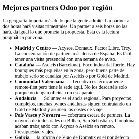
Mejores partners Odoo por región
La geografía importa más de lo que la gente admite. Un partner a
dos horas hará visitas trimestrales. Un partner a seis horas no las
hará, da igual lo que prometa la propuesta. Esta es la lectura
pragmática por zona.
Madrid y Centro
— Acysos, Domatix, Factor Libre, Trey.
La concentración de partners más densa de España. Es fácil
tener una visita presencial con una semana de aviso.
Cataluña
— Aselcis (Barcelona). Foco industrial fuerte. Hay
boutiques más pequeñas en la zona, pero buena parte del
trabajo serio se canaliza por Aselcis o por Gold de Madrid.
Comunidad Valenciana
— Tecnativa es técnicamente
remote-first pero tiene la sede aquí. No los descartéis solo
porque no tengan oficina con escaparate.
Andalucía
— Soluntec es el ancla regional. Para proyectos
complejos, muchas pymes andaluzas siguen contratando un
Gold de Madrid y asumen los costes de viaje.
País Vasco y Navarra
— cobertura escasa de partners. La
mayoría de industriales en Bilbao, San Sebastián y Pamplona
acaban trabajando con Acysos o Aselcis en remoto.
Presupuestad viajes.
Galicia
— la oficina de Vigo de Domatix es el por defecto