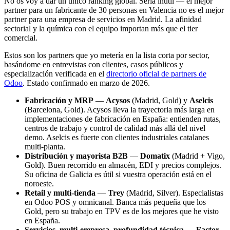
No os voy a dar un único ranking global. Sería inútil — el mejor
partner para un fabricante de 30 personas en Valencia no es el mejor
partner para una empresa de servicios en Madrid. La afinidad
sectorial y la química con el equipo importan más que el tier
comercial.
Estos son los partners que yo metería en la lista corta por sector,
basándome en entrevistas con clientes, casos públicos y
especialización verificada en el
directorio oficial de partners de
Odoo
. Estado confirmado en marzo de 2026.
Fabricación y MRP
—
Acysos
(Madrid, Gold) y
Aselcis
(Barcelona, Gold). Acysos lleva la trayectoria más larga en
implementaciones de fabricación en España: entienden rutas,
centros de trabajo y control de calidad más allá del nivel
demo. Aselcis es fuerte con clientes industriales catalanes
multi-planta.
Distribución y mayorista B2B
—
Domatix
(Madrid + Vigo,
Gold). Buen recorrido en almacén, EDI y precios complejos.
Su oficina de Galicia es útil si vuestra operación está en el
noroeste.
Retail y multi-tienda
—
Trey
(Madrid, Silver). Especialistas
en Odoo POS y omnicanal. Banca más pequeña que los
Gold, pero su trabajo en TPV es de los mejores que he visto
en España.
Servicios, multi-empresa, profundidad técnica
—
Factor