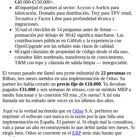
€40.000-€150.000+.
4
Emparejad el partner al sector: Acysos y Aselcis para
fabricación, Domatix para distribución, Trey para TPV retail,
Tecnativa y Factor Libre para profundidad técnica y
migraciones.
5
Usad el checklist de 14 preguntas antes de firmar —
puntuación por debajo de 30/42 significa marcharse. Las
contribuciones públicas en GitHub y la experiencia con
OpenUpgrade son las señales más claras de calidad.
6
Exigid cláusulas de propiedad de código desde el día uno,
consultor líder nombrado, transferencia de conocimiento,
T&M con tope y cláusula de salida limpia — innegociable.
El verano pasado me llamó una pyme industrial de
22 personas
en
Bilbao, tres meses metidos en una implementación de Odoo. Su
partner les había cerrado un
precio fijo de €18.000
. Ya llevaban
pagados
€31.000
y seis semanas de retraso, con un módulo MRP a
medio funcionar y la conexión SII rota. ¿Os suena? A mí esta
llamada me ha entrado siete veces en los últimos dos años.
Aquí va la verdad incómoda que en
Odoo
S.A. prefieren no
imprimir: el software casi nunca es la razón por la que falla una
implementación en España. El partner sí. Si elegís mal la consultora,
vais a pasar un año reconstruyendo lo que debió tardar tres meses. Si
elegís bien, Odoo se convierte en el
ERP
serio más barato que