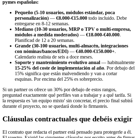
pymes españolas:
Pequeño (5-10 usuarios, módulos estándar, poca
personalización)
—
€8.000-€15.000
todo incluido. Debe
entregarse en 8-12 semanas.
Mediano (10-30 usuarios, MRP o TPV o multi-empresa,
módulos a medida moderados)
—
€18.000-€40.000
.
Planificad de 12 a 20 semanas.
Grande (30-100 usuarios, multi-almacén, integraciones
con nóminas/bancos/EDI)
—
€40.000-€150.000+
.
Calendario realista de seis a doce meses.
Soporte y mantenimiento evolutivo anual
— habitualmente
15-25% del coste de implementación al año
. Por debajo del
15% significa que están malvendiendo y van a cortar
esquinas. Por encima del 25% es sobreprecio.
Si un partner os ofrece un 30% por debajo de estos rangos,
preguntad exactamente qué perfiles van a trabajar y a qué tarifa. Si
la respuesta es 'un equipo mixto' sin concretar, el precio final subirá
durante el proyecto, no se quedará donde lo firmasteis.
Cláusulas contractuales que debéis exigir
El contrato que redacta el partner está pensado para protegerle a él.
El vuestro. Exigid las siguientes cláusulas por escrito antes de firmar.