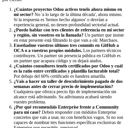
¿Cuántos proyectos Odoo activos tenéis ahora mismo en
mi sector?
No 'a lo largo de la última década', ahora mismo.
Si la respuesta es 'hemos hecho algunos' o desvían a
experiencia general, no tienen profundidad sectorial actual.
¿Puedo hablar con tres clientes de referencia en mi sector
y región, sin vosotros en la llamada?
Un partner que insiste
en estar presente está filtrando lo que vais a oír. Marchaos.
Enseñadme vuestros últimos tres commits en GitHub a
OCA o a vuestros propios módulos.
Los partners técnicos
contribuyen. Un partner sin presencia pública en GitHub es
un partner que acapara código y os dejará atados.
¿Cuántos consultores tenéis certificados por Odoo y cuál
es la ratio entre certificados y plantilla facturable total?
Por debajo del 60% certificado es bandera amarilla.
¿Vais a hacer un taller de descubrimiento pagado de dos
semanas antes de cerrar precio de implementación?
Cualquiera que ofrezca precio fijo de implementación sin
alcance está adivinando. Su adivinanza acabará siendo
vuestro problema.
¿Por qué recomendáis Enterprise frente a Community
para mi caso?
Deben responder con módulos Enterprise
concretos que vais a usar, no con beneficios vagos. Si no son
capaces de nombrar tres funciones específicas exclusivas de
Enterprise que necesitéis, presionad.