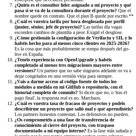
¿Quién es el consultor líder asignado a mi proyecto y qué
pasa si se va de la consultora durante el proyecto?
Que el
nombre quede en contrato. Que el plan B quede por escrito.**
¿Cuál es vuestra tarifa por hora desglosada por perfil
(junior, sénior, jefe de proyecto)?
Las tarifas día vagas
esconden cambios de plantilla a peor. Exigid el desglose.
¿Cómo gestionáis la configuración de Verifactu y SII, y lo
habéis hecho para al menos cinco clientes en 2025-2026?
Es la cosa que más probablemente se rompa después del go-
live en España.
¿Tenéis experiencia con OpenUpgrade y habéis
completado al menos tres migraciones mayores entre
versiones?
Un partner que no sabe migraros adelante os va a
dejar congelados en una versión vieja para siempre.
¿Vais a darme acceso al código fuente de todos los
módulos a medida en mi GitHub o repositorio, con el
historial completo de commits?
Si dicen que no, o 'tras el
pago final', la respuesta real es no. Marchaos.
¿Cuál es vuestra tasa de fracaso de proyectos y podéis
describirme un proyecto que salió mal y qué aprendisteis?
Los partners honestos contestan. Los defensivos no pueden.
¿Os comprometéis a una fase de transferencia de
conocimiento al cierre del proyecto, con traspaso
documentado a mi equipo interno?
Es la fase más saltada y