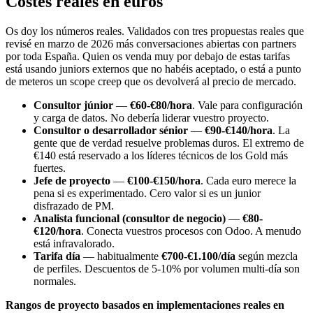
Costes reales en euros
Os doy los números reales. Validados con tres propuestas reales que
revisé en marzo de 2026 más conversaciones abiertas con partners
por toda España. Quien os venda muy por debajo de estas tarifas
está usando juniors externos que no habéis aceptado, o está a punto
de meteros un scope creep que os devolverá al precio de mercado.
Consultor júnior
—
€60-€80/hora
. Vale para configuración
y carga de datos. No debería liderar vuestro proyecto.
Consultor o desarrollador sénior
—
€90-€140/hora
. La
gente que de verdad resuelve problemas duros. El extremo de
€140 está reservado a los líderes técnicos de los Gold más
fuertes.
Jefe de proyecto
—
€100-€150/hora
. Cada euro merece la
pena si es experimentado. Cero valor si es un junior
disfrazado de PM.
Analista funcional (consultor de negocio)
—
€80-
€120/hora
. Conecta vuestros procesos con Odoo. A menudo
está infravalorado.
Tarifa día
— habitualmente
€700-€1.100/día
según mezcla
de perfiles. Descuentos de 5-10% por volumen multi-día son
normales.
Rangos de proyecto basados en implementaciones reales en