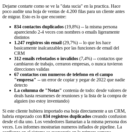
Dejame contarte como se ve la "data sucia" en la practica. Hace
poco audite una hoja de ventas de 4.200 filas para un cliente antes
de migrar. Esto es lo que encontre:
834 contactos duplicados
(19,8%) -- la misma persona
apareciendo 2-4 veces con nombres o emails ligeramente
distintos
1.247 registros sin email
(29,7%) -- lo que los hace
basicamente inalcanzables por las funciones de email del
CRM
312 emails rebotados o invalidos
(7,4%) -- contactos que
cambiaron de trabajo, cerraron empresas, o nunca tuvieron
direcciones validas
67 contactos con numeros de telefono en el campo
"empresa"
-- un error de copiar y pegar de 2022 que nadie
detecto
La columna de "Notas"
contenia de todo: desde valores de
deals hasta resumenes de reuniones y la lista de la compra de
alguien (no estoy inventando)
Si este cliente hubiera importado esa hoja directamente a un CRM,
habria empezado con
834 registros duplicados
creando confusion
desde el dia uno. Los vendedores llamarian a la misma persona dos
veces. Los informes mostrarian numeros inflados de pipeline. La