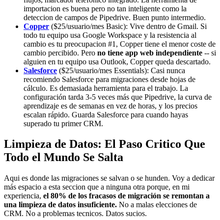
importacion es buena pero no tan inteligente como la
deteccion de campos de Pipedrive. Buen punto intermedio.
Copper
($25/usuario/mes Basic): Vive dentro de Gmail. Si
todo tu equipo usa Google Workspace y la resistencia al
cambio es tu preocupacion #1, Copper tiene el menor coste de
cambio percibido. Pero
no tiene app web independiente
-- si
alguien en tu equipo usa Outlook, Copper queda descartado.
Salesforce
($25/usuario/mes Essentials): Casi nunca
recomiendo Salesforce para migraciones desde hojas de
cálculo. Es demasiada herramienta para el trabajo. La
configuración tarda 3-5 veces más que Pipedrive, la curva de
aprendizaje es de semanas en vez de horas, y los precios
escalan rápido. Guarda Salesforce para cuando hayas
superado tu primer CRM.
Limpieza de Datos: El Paso Critico Que
Todo el Mundo Se Salta
Aqui es donde las migraciones se salvan o se hunden. Voy a dedicar
más espacio a esta seccion que a ninguna otra porque, en mi
experiencia,
el 80% de los fracasos de migración se remontan a
una limpieza de datos insuficiente.
No a malas elecciones de
CRM. No a problemas tecnicos. Datos sucios.