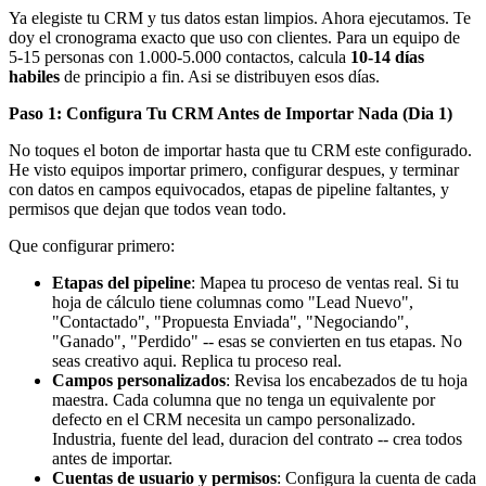
Ya elegiste tu CRM y tus datos estan limpios. Ahora ejecutamos. Te
doy el cronograma exacto que uso con clientes. Para un equipo de
5-15 personas con 1.000-5.000 contactos, calcula
10-14 días
habiles
de principio a fin. Asi se distribuyen esos días.
Paso 1: Configura Tu CRM Antes de Importar Nada (Dia 1)
No toques el boton de importar hasta que tu CRM este configurado.
He visto equipos importar primero, configurar despues, y terminar
con datos en campos equivocados, etapas de pipeline faltantes, y
permisos que dejan que todos vean todo.
Que configurar primero:
Etapas del pipeline
: Mapea tu proceso de ventas real. Si tu
hoja de cálculo tiene columnas como "Lead Nuevo",
"Contactado", "Propuesta Enviada", "Negociando",
"Ganado", "Perdido" -- esas se convierten en tus etapas. No
seas creativo aqui. Replica tu proceso real.
Campos personalizados
: Revisa los encabezados de tu hoja
maestra. Cada columna que no tenga un equivalente por
defecto en el CRM necesita un campo personalizado.
Industria, fuente del lead, duracion del contrato -- crea todos
antes de importar.
Cuentas de usuario y permisos
: Configura la cuenta de cada