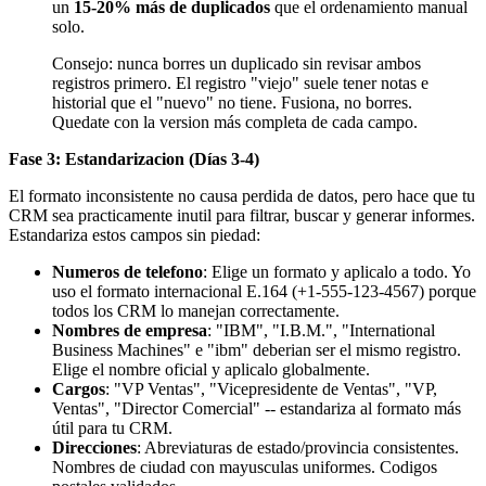
un
15-20% más de duplicados
que el ordenamiento manual
solo.
Consejo: nunca borres un duplicado sin revisar ambos
registros primero. El registro "viejo" suele tener notas e
historial que el "nuevo" no tiene. Fusiona, no borres.
Quedate con la version más completa de cada campo.
Fase 3: Estandarizacion (Días 3-4)
El formato inconsistente no causa perdida de datos, pero hace que tu
CRM sea practicamente inutil para filtrar, buscar y generar informes.
Estandariza estos campos sin piedad:
Numeros de telefono
: Elige un formato y aplicalo a todo. Yo
uso el formato internacional E.164 (+1-555-123-4567) porque
todos los CRM lo manejan correctamente.
Nombres de empresa
: "IBM", "I.B.M.", "International
Business Machines" e "ibm" deberian ser el mismo registro.
Elige el nombre oficial y aplicalo globalmente.
Cargos
: "VP Ventas", "Vicepresidente de Ventas", "VP,
Ventas", "Director Comercial" -- estandariza al formato más
útil para tu CRM.
Direcciones
: Abreviaturas de estado/provincia consistentes.
Nombres de ciudad con mayusculas uniformes. Codigos