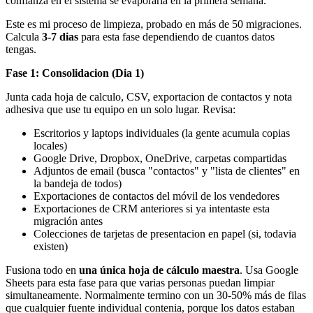
confianza en el sistema se evaporaria en la primera semana.
Este es mi proceso de limpieza, probado en más de 50 migraciones.
Calcula
3-7 dias
para esta fase dependiendo de cuantos datos
tengas.
Fase 1: Consolidacion (Dia 1)
Junta cada hoja de calculo, CSV, exportacion de contactos y nota
adhesiva que use tu equipo en un solo lugar. Revisa:
Escritorios y laptops individuales (la gente acumula copias
locales)
Google Drive, Dropbox, OneDrive, carpetas compartidas
Adjuntos de email (busca "contactos" y "lista de clientes" en
la bandeja de todos)
Exportaciones de contactos del móvil de los vendedores
Exportaciones de CRM anteriores si ya intentaste esta
migración antes
Colecciones de tarjetas de presentacion en papel (si, todavia
existen)
Fusiona todo en
una única hoja de cálculo maestra
. Usa Google
Sheets para esta fase para que varias personas puedan limpiar
simultaneamente. Normalmente termino con un 30-50% más de filas
que cualquier fuente individual contenia, porque los datos estaban