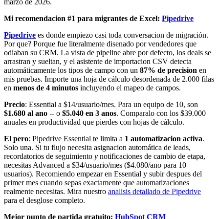
marzo de 2026.
Mi recomendacion #1 para migrantes de Excel:
Pipedrive
Pipedrive
es donde empiezo casi toda conversacion de migración.
Por que? Porque fue literalmente disenado por vendedores que
odiaban su CRM. La vista de pipeline abre por defecto, los deals se
arrastran y sueltan, y el asistente de importacion CSV detecta
automáticamente los tipos de campo con un
87% de precision
en
mis pruebas. Importe una hoja de cálculo desordenada de 2.000 filas
en
menos de 4 minutos
incluyendo el mapeo de campos.
Precio
: Essential a $14/usuario/mes. Para un equipo de 10, son
$1.680 al ano
-- o
$5.040 en 3 anos
. Comparalo con los $39.000
anuales en productividad que pierdes con hojas de cálculo.
El pero
: Pipedrive Essential te limita a
1 automatizacion activa
.
Solo una. Si tu flujo necesita asignacion automática de leads,
recordatorios de seguimiento
y
notificaciones de cambio de etapa,
necesitas Advanced a $34/usuario/mes ($4.080/ano para 10
usuarios). Recomiendo empezar en Essential y subir despues del
primer mes cuando sepas exactamente que automatizaciones
realmente necesitas. Mira nuestro
analisis detallado de Pipedrive
para el desglose completo.
Mejor punto de partida gratuito:
HubSpot CRM