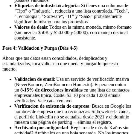
postales validados.
Etiquetas de industria/categoria
: Si tienes una columna de
"Tipo" o "Industria", reducela a una lista controlada. "Tech",
"Tecnologia", "Software", "IT" y "SaaS" probablemente
significan lo mismo para tus propositos.
Valores de deals
: Todos en la misma moneda, mismo formato
(sin mezclar $50K y $50.000 y 50000), con manejo decimal
consistente.
Fase 4: Validacion y Purga (Días 4-5)
Ahora que tus datos estan consolidados, deduplicados y
estandarizados, toca validar lo que queda y purgar lo que esta
muerto.
Validacion de email
: Usa un servicio de verificación masiva
(NeverBounce, ZeroBounce o Hunter.io). Espera encontrar
un
8-15% de direcciones invalidas
en una lista de contactos
empresariales tipica. Coste: $3-10 por cada 1.000 emails
verificados. Vale cada centavo.
Verificacion de existencia de empresa
: Busca en Google los
nombres de empresa que no reconozcas. Si la web esta caida,
el perfil de LinkedIn no se actualiza desde 2021 y el dominio
muestra una página de parking -- elimina el registro.
Archivado por antiguedad
: Registros de más de 3 años sin
actividad? Archivalos en una hoja separada. No los importes