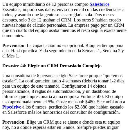
Un equipo inmobiliario de 12 personas compro
Salesforce
Essentials, importo sus datos, envio un email con las credenciales a
todos, y asumio que la gente se las arreglaria sola. Dos meses
despues, solo 3 de 12 usaban el CRM. Los otros 9 habian creado
nuevas hojas de cálculo personales. La empresa pago por un CRM
que un cuarto del equipo usaba mientras el resto seguía exactamente
como antes.
Prevencion
: La capacitacion no es opcional. Bloquea tiempo para
ella. Hazla practica. Y da seguimiento en la Semana 1, Semana 2 y
el Mes 1.
Desastre #4: Elegir un CRM Demasiado Complejo
Una consultora de 6 personas eligio Salesforce porque "queremos
escalar". La configuración tardo 4 semanas (deberia tomar 1-2 días
para un equipo de este tamano). Configuraron 14 objetos
personalizados, 8 reglas de automatizacion, y un dashboard de
informes que impresionaria a una empresa Fortune 500. El equipo
uso aproximadamente el 5%. Coste mensual: $480. Se cambiaron a
Pipedrive
a los 6 meses, perdiendo los $2.880 que habian gastado
en Salesforce más los honorarios del consultor de configuración.
Prevencion
: Elige un CRM que se ajuste a donde esta tu equipo
hoy, no a donde esperas estar en 5 años. Siempre puedes migrar