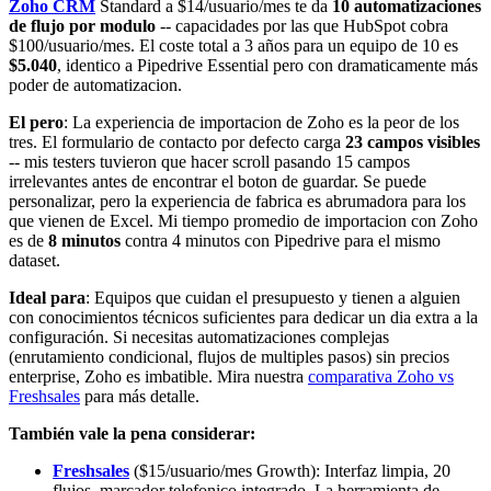
Zoho CRM
Standard a $14/usuario/mes te da
10 automatizaciones
de flujo por modulo
-- capacidades por las que HubSpot cobra
$100/usuario/mes. El coste total a 3 años para un equipo de 10 es
$5.040
, identico a Pipedrive Essential pero con dramaticamente más
poder de automatizacion.
El pero
: La experiencia de importacion de Zoho es la peor de los
tres. El formulario de contacto por defecto carga
23 campos visibles
-- mis testers tuvieron que hacer scroll pasando 15 campos
irrelevantes antes de encontrar el boton de guardar. Se puede
personalizar, pero la experiencia de fabrica es abrumadora para los
que vienen de Excel. Mi tiempo promedio de importacion con Zoho
es de
8 minutos
contra 4 minutos con Pipedrive para el mismo
dataset.
Ideal para
: Equipos que cuidan el presupuesto y tienen a alguien
con conocimientos técnicos suficientes para dedicar un dia extra a la
configuración. Si necesitas automatizaciones complejas
(enrutamiento condicional, flujos de multiples pasos) sin precios
enterprise, Zoho es imbatible. Mira nuestra
comparativa Zoho vs
Freshsales
para más detalle.
También vale la pena considerar:
Freshsales
($15/usuario/mes Growth): Interfaz limpia, 20
flujos, marcador telefonico integrado. La herramienta de