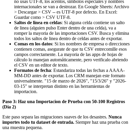
no usas UTF-8, los acentos, simbolos especiales y nombres
internacionales se van a destrozar. En Google Sheets: Archivo
> Descargar > CSV -- es UTF-8 por defecto. En Excel:
Guardar como > CSV UTF-8.
Saltos de linea en celdas
: Si alguna celda contiene un salto
de linea (alguien pulso Enter dentro de una celda), va a
romper la mayoria de las importaciones CSV. Busca y elimina
todos los saltos de linea dentro de celdas antes de exportar.
Comas en los datos
: Si los nombres de empresa o direcciones
contienen comas, asegurate de que tu CSV entrecomille esos
campos correctamente. La mayoria de las apps de hojas de
cálculo lo manejan automáticamente, pero verificalo abriendo
el CSV en un editor de texto.
Formatos de fecha
: Estandariza todas las fechas a AAAA-
MM-DD antes de exportar. Los CRM manejan este formato
universalmente. "15 de marzo de 2026", "15/3/26" y "2026-
03-15" se interpretan distinto en las herramientas de
importacion.
Paso 3: Haz una Importacion de Prueba con 50-100 Registros
(Dia 2)
Este paso separa las migraciones suaves de los desastres.
Nunca
importes todo tu dataset de entrada.
Siempre haz una prueba con
una muestra pequena.