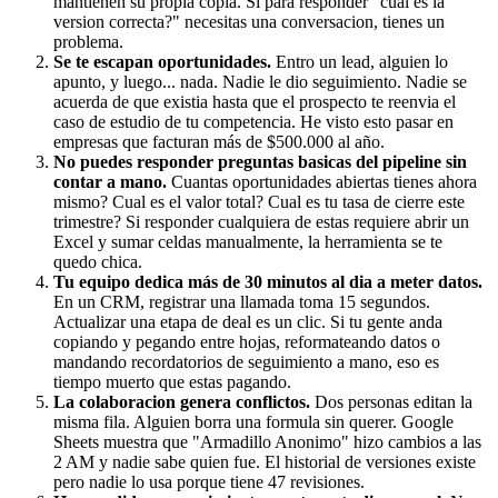
mantienen su propia copia. Si para responder "cual es la
version correcta?" necesitas una conversacion, tienes un
problema.
Se te escapan oportunidades.
Entro un lead, alguien lo
apunto, y luego... nada. Nadie le dio seguimiento. Nadie se
acuerda de que existia hasta que el prospecto te reenvia el
caso de estudio de tu competencia. He visto esto pasar en
empresas que facturan más de $500.000 al año.
No puedes responder preguntas basicas del pipeline sin
contar a mano.
Cuantas oportunidades abiertas tienes ahora
mismo? Cual es el valor total? Cual es tu tasa de cierre este
trimestre? Si responder cualquiera de estas requiere abrir un
Excel y sumar celdas manualmente, la herramienta se te
quedo chica.
Tu equipo dedica más de 30 minutos al dia a meter datos.
En un CRM, registrar una llamada toma 15 segundos.
Actualizar una etapa de deal es un clic. Si tu gente anda
copiando y pegando entre hojas, reformateando datos o
mandando recordatorios de seguimiento a mano, eso es
tiempo muerto que estas pagando.
La colaboracion genera conflictos.
Dos personas editan la
misma fila. Alguien borra una formula sin querer. Google
Sheets muestra que "Armadillo Anonimo" hizo cambios a las
2 AM y nadie sabe quien fue. El historial de versiones existe
pero nadie lo usa porque tiene 47 revisiones.