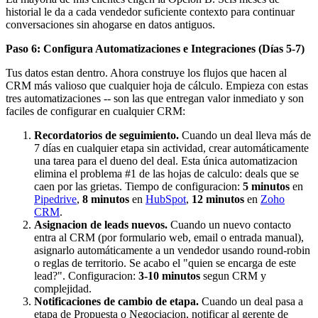
historial le da a cada vendedor suficiente contexto para continuar
conversaciones sin ahogarse en datos antiguos.
Paso 6: Configura Automatizaciones e Integraciones (Días 5-7)
Tus datos estan dentro. Ahora construye los flujos que hacen al
CRM más valioso que cualquier hoja de cálculo. Empieza con estas
tres automatizaciones -- son las que entregan valor inmediato y son
faciles de configurar en cualquier CRM:
Recordatorios de seguimiento.
Cuando un deal lleva más de
7 días en cualquier etapa sin actividad, crear automáticamente
una tarea para el dueno del deal. Esta única automatizacion
elimina el problema #1 de las hojas de calculo: deals que se
caen por las grietas. Tiempo de configuracion:
5 minutos
en
Pipedrive
,
8 minutos
en
HubSpot
,
12 minutos
en
Zoho
CRM
.
Asignacion de leads nuevos.
Cuando un nuevo contacto
entra al CRM (por formulario web, email o entrada manual),
asignarlo automáticamente a un vendedor usando round-robin
o reglas de territorio. Se acabo el "quien se encarga de este
lead?". Configuracion:
3-10 minutos
segun CRM y
complejidad.
Notificaciones de cambio de etapa.
Cuando un deal pasa a
etapa de Propuesta o Negociacion, notificar al gerente de