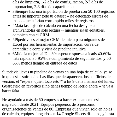
días de limpieza, 1-2 días de configuracion, 2-3 días de
importacion, 2-3 días de capacitacion
3
Siempre haz una importacion de prueba con 50-100 registros
antes de importar todo tu dataset -- he detectado errores de
mapeo que habrian corrompido miles de registros
4
Mata las hojas de cálculo en una fecha designada
archivandolas en solo lectura -- mientras sigan editables,
compiten con el CRM
5
Pipedrive es el mejor CRM de inicio para migrantes de
Excel por sus herramientas de importacion, curva de
aprendizaje corta y vista de pipeline intuitiva
6
Mide la mejora al Dia 30: espera respuesta a leads 40-60%
más rapida, 85-95% de cumplimiento de seguimientos, y 50-
65% menos tiempo en entrada de datos
Si todavia llevas tu pipeline de ventas en una hoja de calculo, ya se
lo que estas sufriendo. Las filas que desaparecen, los conflictos de
version, el "espera, quien toco esto?" a las 9 de la manana del lunes.
Guardatelo en favoritos si no tienes tiempo de leerlo ahora -- te va a
hacer falta.
He ayudado a más de 50 empresas a hacer exactamente esta
migración desde 2021. Equipos pequenos de 5 personas,
organizaciones de ventas de 80. Empresas que vivian solo en hojas
de calculo, equipos ahogados en 14 Google Sheets distintos, y hasta