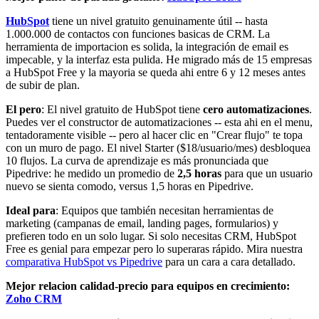
HubSpot
tiene un nivel gratuito genuinamente útil -- hasta
1.000.000 de contactos con funciones basicas de CRM. La
herramienta de importacion es solida, la integración de email es
impecable, y la interfaz esta pulida. He migrado más de 15 empresas
a HubSpot Free y la mayoria se queda ahi entre 6 y 12 meses antes
de subir de plan.
El pero
: El nivel gratuito de HubSpot tiene
cero automatizaciones
.
Puedes ver el constructor de automatizaciones -- esta ahi en el menu,
tentadoramente visible -- pero al hacer clic en "Crear flujo" te topa
con un muro de pago. El nivel Starter ($18/usuario/mes) desbloquea
10 flujos. La curva de aprendizaje es más pronunciada que
Pipedrive: he medido un promedio de
2,5 horas
para que un usuario
nuevo se sienta comodo, versus 1,5 horas en Pipedrive.
Ideal para
: Equipos que también necesitan herramientas de
marketing (campanas de email, landing pages, formularios) y
prefieren todo en un solo lugar. Si solo necesitas CRM, HubSpot
Free es genial para empezar pero lo superaras rápido. Mira nuestra
comparativa HubSpot vs Pipedrive
para un cara a cara detallado.
Mejor relacion calidad-precio para equipos en crecimiento:
Zoho CRM