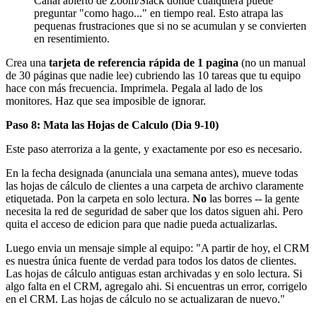
Canal abierto de Zoom/Slack donde cualquiera puede
preguntar "como hago..." en tiempo real. Esto atrapa las
pequenas frustraciones que si no se acumulan y se convierten
en resentimiento.
Crea una
tarjeta de referencia rápida de 1 pagina
(no un manual
de 30 páginas que nadie lee) cubriendo las 10 tareas que tu equipo
hace con más frecuencia. Imprimela. Pegala al lado de los
monitores. Haz que sea imposible de ignorar.
Paso 8: Mata las Hojas de Calculo (Dia 9-10)
Este paso aterroriza a la gente, y exactamente por eso es necesario.
En la fecha designada (anunciala una semana antes), mueve todas
las hojas de cálculo de clientes a una carpeta de archivo claramente
etiquetada. Pon la carpeta en solo lectura.
No
las borres -- la gente
necesita la red de seguridad de saber que los datos siguen ahi. Pero
quita el acceso de edicion para que nadie pueda actualizarlas.
Luego envia un mensaje simple al equipo: "A partir de hoy, el CRM
es nuestra única fuente de verdad para todos los datos de clientes.
Las hojas de cálculo antiguas estan archivadas y en solo lectura. Si
algo falta en el CRM, agregalo ahi. Si encuentras un error, corrigelo
en el CRM. Las hojas de cálculo no se actualizaran de nuevo."