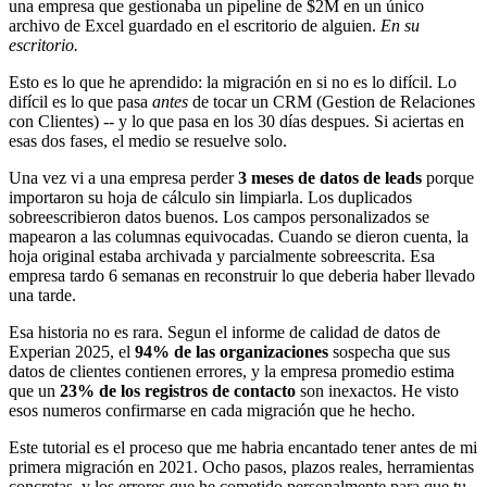
una empresa que gestionaba un pipeline de $2M en un único
archivo de Excel guardado en el escritorio de alguien.
En su
escritorio.
Esto es lo que he aprendido: la migración en si no es lo difícil. Lo
difícil es lo que pasa
antes
de tocar un CRM (Gestion de Relaciones
con Clientes) -- y lo que pasa en los 30 días despues. Si aciertas en
esas dos fases, el medio se resuelve solo.
Una vez vi a una empresa perder
3 meses de datos de leads
porque
importaron su hoja de cálculo sin limpiarla. Los duplicados
sobreescribieron datos buenos. Los campos personalizados se
mapearon a las columnas equivocadas. Cuando se dieron cuenta, la
hoja original estaba archivada y parcialmente sobreescrita. Esa
empresa tardo 6 semanas en reconstruir lo que deberia haber llevado
una tarde.
Esa historia no es rara. Segun el informe de calidad de datos de
Experian 2025, el
94% de las organizaciones
sospecha que sus
datos de clientes contienen errores, y la empresa promedio estima
que un
23% de los registros de contacto
son inexactos. He visto
esos numeros confirmarse en cada migración que he hecho.
Este tutorial es el proceso que me habria encantado tener antes de mi
primera migración en 2021. Ocho pasos, plazos reales, herramientas
concretas, y los errores que he cometido personalmente para que tu