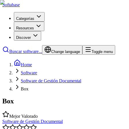
Softabase
Categorías
Resources
Discover
Buscar software...
Change language
Toggle menu
Home
Software
Software de Gestión Documental
Box
Box
Mejor Valorado
Software de Gestión Documental