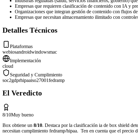
Industrias reguladas (salud, servicios financieros, gobierno
Empresas que requieren clasificación de contenido con IA y pr
Organizaciones que integran gestión de contenido con flujos 
Empresas que necesitan almacenamiento ilimitado con controles
Detalles Técnicos
Plataformas
web
ios
android
windows
mac
Implementación
cloud
Seguridad y Cumplimiento
soc2
gdpr
hipaa
iso27001
fedramp
El Veredicto
8
/10
Muy bueno
Box
obtiene un
8
/10
.
Destaca por
la clasificación ia de box shield de
necesitan cumplimiento fedramp/hipaa
.
Ten en cuenta que
el precio 