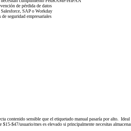
) que necesitan cumplimiento FedRAMP/HIPAA
evención de pérdida de datos
de Salesforce, SAP o Workday
 de seguridad empresariales
tecta contenido sensible que el etiquetado manual pasaría por alto
.
Ideal
de $15-$47/usuario/mes es elevado si principalmente necesitas almacen