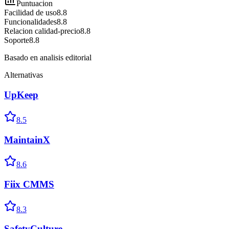
Puntuacion
Facilidad de uso
8.8
Funcionalidades
8.8
Relacion calidad-precio
8.8
Soporte
8.8
Basado en analisis editorial
Alternativas
UpKeep
8.5
MaintainX
8.6
Fiix CMMS
8.3
SafetyCulture