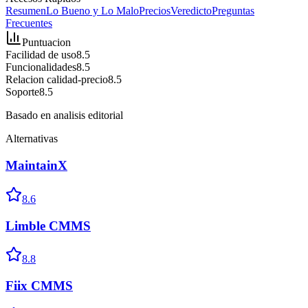
Resumen
Lo Bueno y Lo Malo
Precios
Veredicto
Preguntas
Frecuentes
Puntuacion
Facilidad de uso
8.5
Funcionalidades
8.5
Relacion calidad-precio
8.5
Soporte
8.5
Basado en analisis editorial
Alternativas
MaintainX
8.6
Limble CMMS
8.8
Fiix CMMS