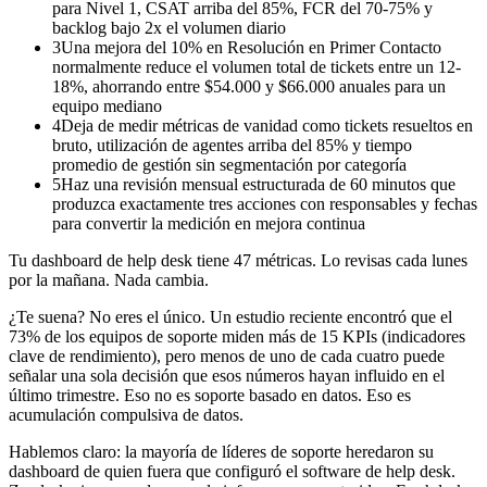
para Nivel 1, CSAT arriba del 85%, FCR del 70-75% y
backlog bajo 2x el volumen diario
3
Una mejora del 10% en Resolución en Primer Contacto
normalmente reduce el volumen total de tickets entre un 12-
18%, ahorrando entre $54.000 y $66.000 anuales para un
equipo mediano
4
Deja de medir métricas de vanidad como tickets resueltos en
bruto, utilización de agentes arriba del 85% y tiempo
promedio de gestión sin segmentación por categoría
5
Haz una revisión mensual estructurada de 60 minutos que
produzca exactamente tres acciones con responsables y fechas
para convertir la medición en mejora continua
Tu dashboard de help desk tiene 47 métricas. Lo revisas cada lunes
por la mañana. Nada cambia.
¿Te suena? No eres el único. Un estudio reciente encontró que el
73% de los equipos de soporte miden más de 15 KPIs (indicadores
clave de rendimiento), pero menos de uno de cada cuatro puede
señalar una sola decisión que esos números hayan influido en el
último trimestre. Eso no es soporte basado en datos. Eso es
acumulación compulsiva de datos.
Hablemos claro: la mayoría de líderes de soporte heredaron su
dashboard de quien fuera que configuró el software de help desk.