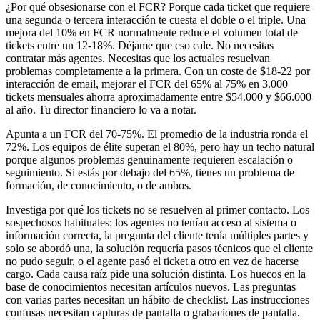
¿Por qué obsesionarse con el FCR? Porque cada ticket que requiere
una segunda o tercera interacción te cuesta el doble o el triple. Una
mejora del 10% en FCR normalmente reduce el volumen total de
tickets entre un 12-18%. Déjame que eso cale. No necesitas
contratar más agentes. Necesitas que los actuales resuelvan
problemas completamente a la primera. Con un coste de $18-22 por
interacción de email, mejorar el FCR del 65% al 75% en 3.000
tickets mensuales ahorra aproximadamente entre $54.000 y $66.000
al año. Tu director financiero lo va a notar.
Apunta a un FCR del 70-75%. El promedio de la industria ronda el
72%. Los equipos de élite superan el 80%, pero hay un techo natural
porque algunos problemas genuinamente requieren escalación o
seguimiento. Si estás por debajo del 65%, tienes un problema de
formación, de conocimiento, o de ambos.
Investiga por qué los tickets no se resuelven al primer contacto. Los
sospechosos habituales: los agentes no tenían acceso al sistema o
información correcta, la pregunta del cliente tenía múltiples partes y
solo se abordó una, la solución requería pasos técnicos que el cliente
no pudo seguir, o el agente pasó el ticket a otro en vez de hacerse
cargo. Cada causa raíz pide una solución distinta. Los huecos en la
base de conocimientos necesitan artículos nuevos. Las preguntas
con varias partes necesitan un hábito de checklist. Las instrucciones
confusas necesitan capturas de pantalla o grabaciones de pantalla.