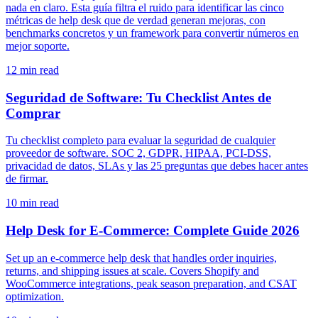
nada en claro. Esta guía filtra el ruido para identificar las cinco
métricas de help desk que de verdad generan mejoras, con
benchmarks concretos y un framework para convertir números en
mejor soporte.
12
min read
Seguridad de Software: Tu Checklist Antes de
Comprar
Tu checklist completo para evaluar la seguridad de cualquier
proveedor de software. SOC 2, GDPR, HIPAA, PCI-DSS,
privacidad de datos, SLAs y las 25 preguntas que debes hacer antes
de firmar.
10
min read
Help Desk for E-Commerce: Complete Guide 2026
Set up an e-commerce help desk that handles order inquiries,
returns, and shipping issues at scale. Covers Shopify and
WooCommerce integrations, peak season preparation, and CSAT
optimization.