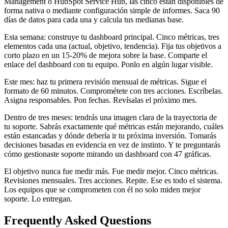
Management o HubSpot Service Hub, las cinco están disponibles de
forma nativa o mediante configuración simple de informes. Saca 90
días de datos para cada una y calcula tus medianas base.
Esta semana: construye tu dashboard principal. Cinco métricas, tres
elementos cada una (actual, objetivo, tendencia). Fija tus objetivos a
corto plazo en un 15-20% de mejora sobre la base. Comparte el
enlace del dashboard con tu equipo. Ponlo en algún lugar visible.
Este mes: haz tu primera revisión mensual de métricas. Sigue el
formato de 60 minutos. Comprométete con tres acciones. Escríbelas.
Asigna responsables. Pon fechas. Revísalas el próximo mes.
Dentro de tres meses: tendrás una imagen clara de la trayectoria de
tu soporte. Sabrás exactamente qué métricas están mejorando, cuáles
están estancadas y dónde debería ir tu próxima inversión. Tomarás
decisiones basadas en evidencia en vez de instinto. Y te preguntarás
cómo gestionaste soporte mirando un dashboard con 47 gráficas.
El objetivo nunca fue medir más. Fue medir mejor. Cinco métricas.
Revisiones mensuales. Tres acciones. Repite. Ese es todo el sistema.
Los equipos que se comprometen con él no solo miden mejor
soporte. Lo entregan.
Frequently Asked Questions