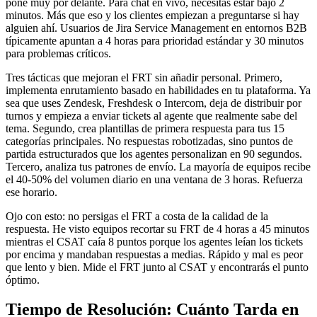
pone muy por delante. Para chat en vivo, necesitas estar bajo 2
minutos. Más que eso y los clientes empiezan a preguntarse si hay
alguien ahí. Usuarios de Jira Service Management en entornos B2B
típicamente apuntan a 4 horas para prioridad estándar y 30 minutos
para problemas críticos.
Tres tácticas que mejoran el FRT sin añadir personal. Primero,
implementa enrutamiento basado en habilidades en tu plataforma. Ya
sea que uses Zendesk, Freshdesk o Intercom, deja de distribuir por
turnos y empieza a enviar tickets al agente que realmente sabe del
tema. Segundo, crea plantillas de primera respuesta para tus 15
categorías principales. No respuestas robotizadas, sino puntos de
partida estructurados que los agentes personalizan en 90 segundos.
Tercero, analiza tus patrones de envío. La mayoría de equipos recibe
el 40-50% del volumen diario en una ventana de 3 horas. Refuerza
ese horario.
Ojo con esto: no persigas el FRT a costa de la calidad de la
respuesta. He visto equipos recortar su FRT de 4 horas a 45 minutos
mientras el CSAT caía 8 puntos porque los agentes leían los tickets
por encima y mandaban respuestas a medias. Rápido y mal es peor
que lento y bien. Mide el FRT junto al CSAT y encontrarás el punto
óptimo.
Tiempo de Resolución: Cuánto Tarda en