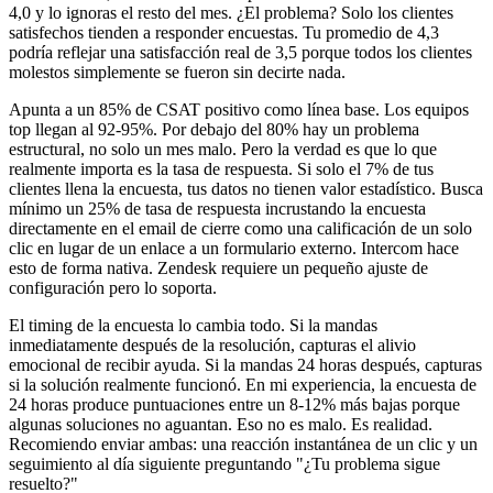
4,0 y lo ignoras el resto del mes. ¿El problema? Solo los clientes
satisfechos tienden a responder encuestas. Tu promedio de 4,3
podría reflejar una satisfacción real de 3,5 porque todos los clientes
molestos simplemente se fueron sin decirte nada.
Apunta a un 85% de CSAT positivo como línea base. Los equipos
top llegan al 92-95%. Por debajo del 80% hay un problema
estructural, no solo un mes malo. Pero la verdad es que lo que
realmente importa es la tasa de respuesta. Si solo el 7% de tus
clientes llena la encuesta, tus datos no tienen valor estadístico. Busca
mínimo un 25% de tasa de respuesta incrustando la encuesta
directamente en el email de cierre como una calificación de un solo
clic en lugar de un enlace a un formulario externo. Intercom hace
esto de forma nativa. Zendesk requiere un pequeño ajuste de
configuración pero lo soporta.
El timing de la encuesta lo cambia todo. Si la mandas
inmediatamente después de la resolución, capturas el alivio
emocional de recibir ayuda. Si la mandas 24 horas después, capturas
si la solución realmente funcionó. En mi experiencia, la encuesta de
24 horas produce puntuaciones entre un 8-12% más bajas porque
algunas soluciones no aguantan. Eso no es malo. Es realidad.
Recomiendo enviar ambas: una reacción instantánea de un clic y un
seguimiento al día siguiente preguntando "¿Tu problema sigue
resuelto?"