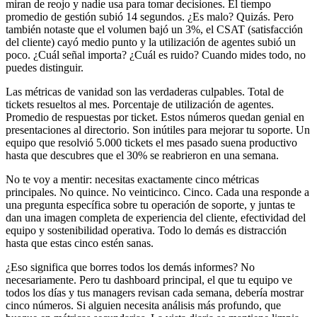
miran de reojo y nadie usa para tomar decisiones. El tiempo
promedio de gestión subió 14 segundos. ¿Es malo? Quizás. Pero
también notaste que el volumen bajó un 3%, el CSAT (satisfacción
del cliente) cayó medio punto y la utilización de agentes subió un
poco. ¿Cuál señal importa? ¿Cuál es ruido? Cuando mides todo, no
puedes distinguir.
Las métricas de vanidad son las verdaderas culpables. Total de
tickets resueltos al mes. Porcentaje de utilización de agentes.
Promedio de respuestas por ticket. Estos números quedan genial en
presentaciones al directorio. Son inútiles para mejorar tu soporte. Un
equipo que resolvió 5.000 tickets el mes pasado suena productivo
hasta que descubres que el 30% se reabrieron en una semana.
No te voy a mentir: necesitas exactamente cinco métricas
principales. No quince. No veinticinco. Cinco. Cada una responde a
una pregunta específica sobre tu operación de soporte, y juntas te
dan una imagen completa de experiencia del cliente, efectividad del
equipo y sostenibilidad operativa. Todo lo demás es distracción
hasta que estas cinco estén sanas.
¿Eso significa que borres todos los demás informes? No
necesariamente. Pero tu dashboard principal, el que tu equipo ve
todos los días y tus managers revisan cada semana, debería mostrar
cinco números. Si alguien necesita análisis más profundo, que