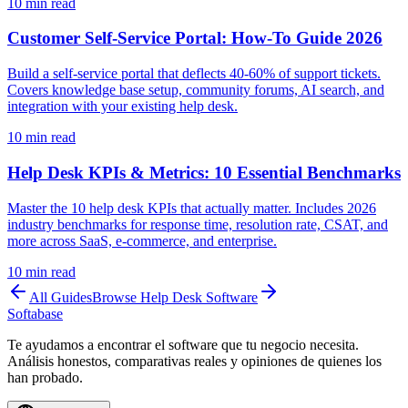
10
min read
Customer Self-Service Portal: How-To Guide 2026
Build a self-service portal that deflects 40-60% of support tickets.
Covers knowledge base setup, community forums, AI search, and
integration with your existing help desk.
10
min read
Help Desk KPIs & Metrics: 10 Essential Benchmarks
Master the 10 help desk KPIs that actually matter. Includes 2026
industry benchmarks for response time, resolution rate, CSAT, and
more across SaaS, e-commerce, and enterprise.
10
min read
All Guides
Browse
Help Desk Software
Softabase
Te ayudamos a encontrar el software que tu negocio necesita.
Análisis honestos, comparativas reales y opiniones de quienes los
han probado.