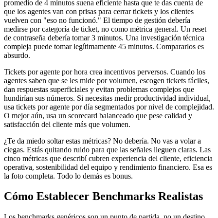
promedio de 4 minutos suena eficiente hasta que te das cuenta de
que los agentes van con prisas para cerrar tickets y los clientes
vuelven con "eso no funcionó." El tiempo de gestión debería
medirse por categoría de ticket, no como métrica general. Un reset
de contraseña debería tomar 3 minutos. Una investigación técnica
compleja puede tomar legítimamente 45 minutos. Compararlos es
absurdo.
Tickets por agente por hora crea incentivos perversos. Cuando los
agentes saben que se les mide por volumen, escogen tickets fáciles,
dan respuestas superficiales y evitan problemas complejos que
hundirían sus números. Si necesitas medir productividad individual,
usa tickets por agente por día segmentados por nivel de complejidad.
O mejor aún, usa un scorecard balanceado que pese calidad y
satisfacción del cliente más que volumen.
¿Te da miedo soltar estas métricas? No debería. No vas a volar a
ciegas. Estás quitando ruido para que las señales lleguen claras. Las
cinco métricas que describí cubren experiencia del cliente, eficiencia
operativa, sostenibilidad del equipo y rendimiento financiero. Esa es
la foto completa. Todo lo demás es bonus.
Cómo Establecer Benchmarks Realistas
Los benchmarks genéricos son un punto de partida, no un destino.