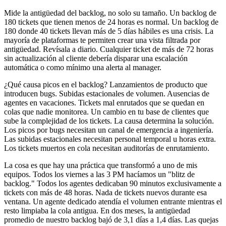
Mide la antigüedad del backlog, no solo su tamaño. Un backlog de
180 tickets que tienen menos de 24 horas es normal. Un backlog de
180 donde 40 tickets llevan más de 5 días hábiles es una crisis. La
mayoría de plataformas te permiten crear una vista filtrada por
antigüedad. Revísala a diario. Cualquier ticket de más de 72 horas
sin actualización al cliente debería disparar una escalación
automática o como mínimo una alerta al manager.
¿Qué causa picos en el backlog? Lanzamientos de producto que
introducen bugs. Subidas estacionales de volumen. Ausencias de
agentes en vacaciones. Tickets mal enrutados que se quedan en
colas que nadie monitorea. Un cambio en tu base de clientes que
sube la complejidad de los tickets. La causa determina la solución.
Los picos por bugs necesitan un canal de emergencia a ingeniería.
Las subidas estacionales necesitan personal temporal u horas extra.
Los tickets muertos en cola necesitan auditorías de enrutamiento.
La cosa es que hay una práctica que transformó a uno de mis
equipos. Todos los viernes a las 3 PM hacíamos un "blitz de
backlog." Todos los agentes dedicaban 90 minutos exclusivamente a
tickets con más de 48 horas. Nada de tickets nuevos durante esa
ventana. Un agente dedicado atendía el volumen entrante mientras el
resto limpiaba la cola antigua. En dos meses, la antigüedad
promedio de nuestro backlog bajó de 3,1 días a 1,4 días. Las quejas