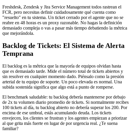
Freshdesk, Zendesk y Jira Service Management todos rastrean el
FCR, pero necesitas definir cuidadosamente qué cuenta como
"resuelto" en tu sistema. Un ticket cerrado por el agente que no se
reabre en 48 horas es un proxy razonable. No hagas la definición
demasiado compleja o vas a pasar más tiempo debatiendo la métrica
que mejorándola.
Backlog de Tickets: El Sistema de Alerta
Temprana
El backlog es la métrica que la mayoría de equipos olvidan hasta
que es demasiado tarde. Mide el número total de tickets abiertos y
sin resolver en cualquier momento dado. Piénsalo como la presión
arterial de tu equipo de soporte. Un poco elevada es normal. Una
subida sostenida significa que algo está a punto de romperse.
El benchmark saludable: tu backlog debería mantenerse por debajo
de 2x tu volumen diario promedio de tickets. Si normalmente recibes
100 tickets al día, tu backlog abierto no debería superar los 200. Por
encima de ese umbral, estás acumulando deuda. Los tickets
envejecen, los clientes se frustran y los agentes empiezan a priorizar
al que grita más fuerte en lugar de por urgencia real. ¿Te suena
familiar?