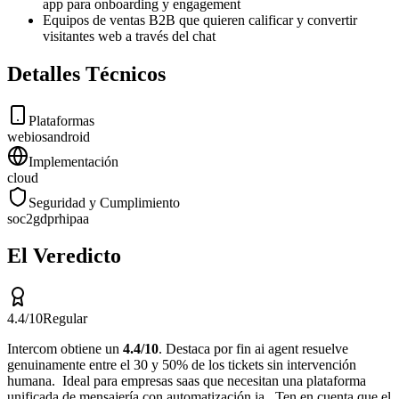
app para onboarding y engagement
Equipos de ventas B2B que quieren calificar y convertir
visitantes web a través del chat
Detalles Técnicos
Plataformas
web
ios
android
Implementación
cloud
Seguridad y Cumplimiento
soc2
gdpr
hipaa
El Veredicto
4.4
/10
Regular
Intercom
obtiene un
4.4
/10
.
Destaca por
fin ai agent resuelve
genuinamente entre el 30 y 50% de los tickets sin intervención
humana
.
Ideal para
empresas saas que necesitan una plataforma
unificada de mensajería con automatización ia
.
Ten en cuenta que
el