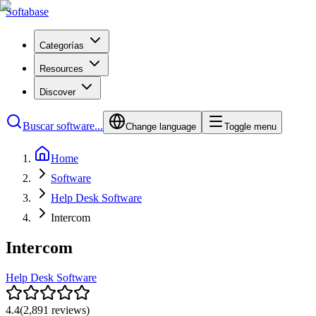
Softabase
Categorías
Resources
Discover
Buscar software...
Change language
Toggle menu
Home
Software
Help Desk Software
Intercom
Intercom
Help Desk Software
4.4
(
2,891
reviews)