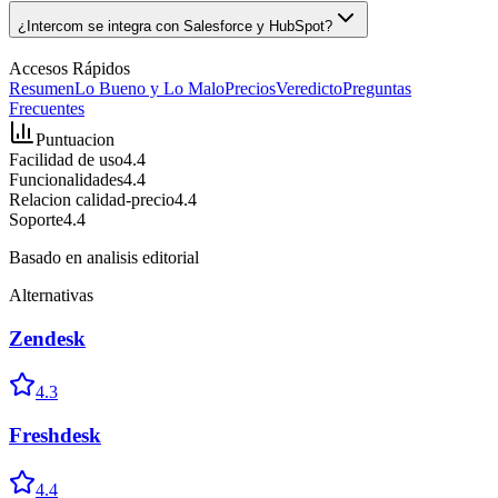
¿Intercom se integra con Salesforce y HubSpot?
Accesos Rápidos
Resumen
Lo Bueno y Lo Malo
Precios
Veredicto
Preguntas
Frecuentes
Puntuacion
Facilidad de uso
4.4
Funcionalidades
4.4
Relacion calidad-precio
4.4
Soporte
4.4
Basado en analisis editorial
Alternativas
Zendesk
4.3
Freshdesk
4.4