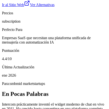
Ir al Sitio Web
Ver Alternativas
Precios
subscription
Perfecto Para
Empresas SaaS que necesitan una plataforma unificada de
mensajería con automatización IA
Puntuación
4.4/10
Última Actualización
ene 2026
Para:
smb
mid market
startups
En Pocas Palabras
Intercom prácticamente inventó el widget moderno de chat en vivo
en 2011. Ha crecido hasta convertirse en una plataforma completa