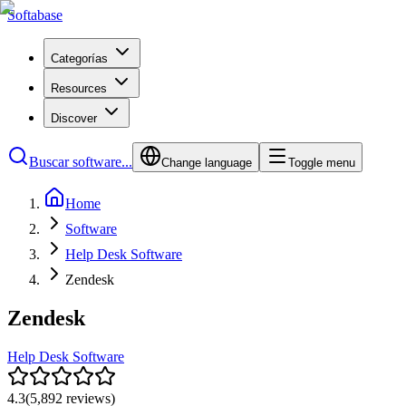
Softabase
Categorías
Resources
Discover
Buscar software...
Change language
Toggle menu
Home
Software
Help Desk Software
Zendesk
Zendesk
Help Desk Software
4.3
(
5,892
reviews)