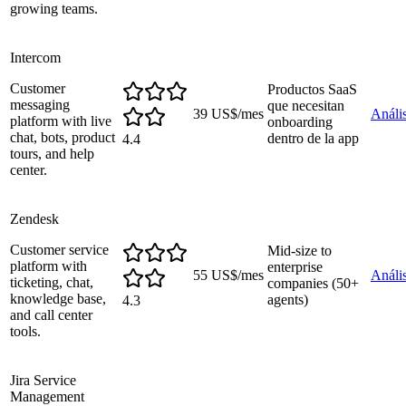
growing teams.
Intercom
Customer
Productos SaaS
messaging
que necesitan
39 US$/mes
Anális
platform with live
onboarding
chat, bots, product
dentro de la app
4.4
tours, and help
center.
Zendesk
Customer service
Mid-size to
platform with
enterprise
55 US$/mes
Anális
ticketing, chat,
companies (50+
knowledge base,
agents)
4.3
and call center
tools.
Jira Service
Management