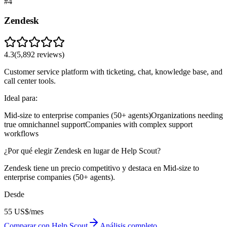
#
4
Zendesk
4.3
(
5,892
reviews)
Customer service platform with ticketing, chat, knowledge base, and
call center tools.
Ideal para:
Mid-size to enterprise companies (50+ agents)
Organizations needing
true omnichannel support
Companies with complex support
workflows
¿Por qué elegir Zendesk en lugar de Help Scout?
Zendesk tiene un precio competitivo y destaca en Mid-size to
enterprise companies (50+ agents).
Desde
55 US$/mes
Comparar con Help Scout
Análisis completo