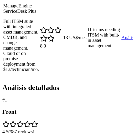
ManageEngine
ServiceDesk Plus
Full ITSM suite
with integrated
IT teams needing
asset management,
ITSM with built-
CMDB, and
13 US$/mes
Anális
in asset
change
management
8.0
management.
Cloud or on-
premise
deployment from
$13/technician/mo.
Análisis detallados
#
1
Front
4.5
(
987
reviews)