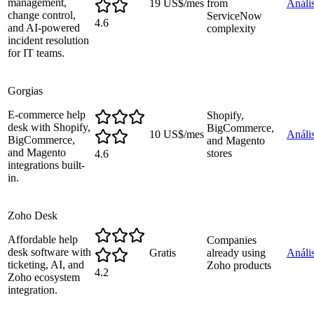
management,
19 US$/mes
from
Anális
change control,
ServiceNow
4.6
and AI-powered
complexity
incident resolution
for IT teams.
Gorgias
E-commerce help
Shopify,
desk with Shopify,
BigCommerce,
10 US$/mes
Anális
BigCommerce,
and Magento
and Magento
stores
4.6
integrations built-
in.
Zoho Desk
Affordable help
Companies
desk software with
Gratis
already using
Anális
ticketing, AI, and
Zoho products
4.2
Zoho ecosystem
integration.