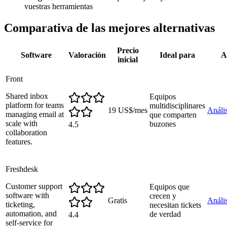
vuestras herramientas
Comparativa de las mejores alternativas
Precio
Software
Valoración
Ideal para
A
inicial
Front
Shared inbox
Equipos
platform for teams
multidisciplinares
19 US$/mes
Anális
managing email at
que comparten
scale with
buzones
4.5
collaboration
features.
Freshdesk
Customer support
Equipos que
software with
crecen y
Gratis
Anális
ticketing,
necesitan tickets
automation, and
de verdad
4.4
self-service for