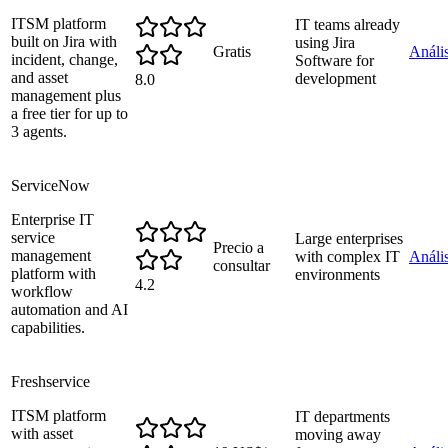
ITSM platform
IT teams already
built on Jira with
using Jira
Gratis
Anális
incident, change,
Software for
and asset
development
8.0
management plus
a free tier for up to
3 agents.
ServiceNow
Enterprise IT
service
Large enterprises
Precio a
management
with complex IT
Anális
consultar
platform with
environments
4.2
workflow
automation and AI
capabilities.
Freshservice
ITSM platform
IT departments
with asset
moving away